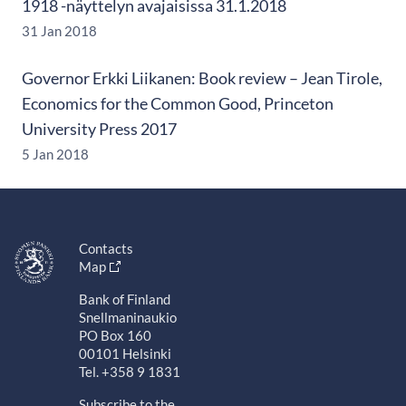
1918 -näyttelyn avajaisissa 31.1.2018
31 Jan 2018
Governor Erkki Liikanen: Book review – Jean Tirole,
Economics for the Common Good, Princeton
University Press 2017
5 Jan 2018
Contacts
Map
Bank of Finland
Snellmaninaukio
PO Box 160
00101 Helsinki
Tel. +358 9 1831
Subscribe to the