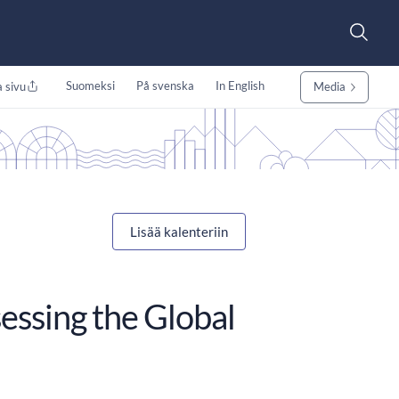
Suomeksi
På svenska
In English
 sivu
Media
Lisää kalenteriin
sessing the Global