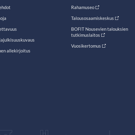
ehdot
Rahamuseo
oja
Talousosaamiskeskus
ettavuus
BOFIT Nousevien talouksien
tutkimuslaitos
jajulkisuuskuvaus
Vuosikertomus
en allekirjoitus