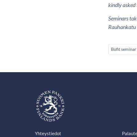
kindly asked 
Seminars take
Rauhankatu 1
Bofit seminar
Yhteystiedot
Palaut