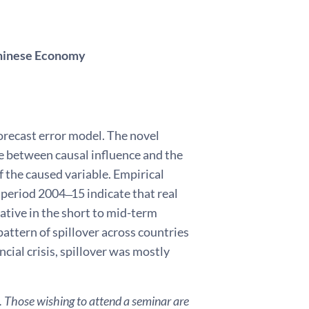
 Chinese Economy
orecast error model. The novel
ce between causal influence and the
f the caused variable. Empirical
eriod 2004 ̶ 15 indicate that real
ative in the short to mid-term
attern of spillover across countries
cial crisis, spillover was mostly
. Those wishing to attend a seminar are