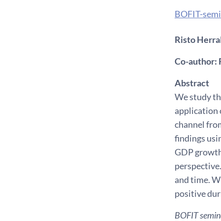
BOFIT-semi
Risto Herra
Co-author: 
Abstract
We study the
application 
channel from
findings usi
GDP growth 
perspective.
and time. Wh
positive dur
BOFIT seminar