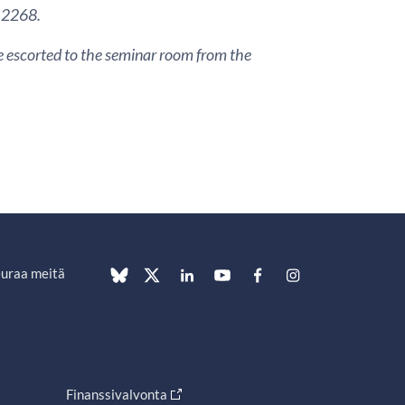
3 2268.
are escorted to the seminar room from the
uraa meitä
Finanssivalvonta