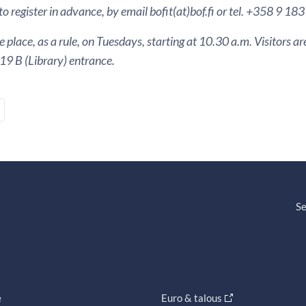
to register in advance, by email bofit(at)bof.fi or tel. +358 9 18
 place, as a rule, on Tuesdays, starting at 10.30 a.m. Visitors 
9 B (Library) entrance.
Se
e
Euro & talous