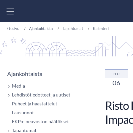
Siirry sisältöön
Etusivu
Ajankohtaista
Tapahtumat
Kalenteri
Ajankohtaista
ELO
06
Media
Lehdistötiedotteet ja uutiset
Risto 
Puheet ja haastattelut
Lausunnot
Impac
EKP:n neuvoston päätökset
Tapahtumat