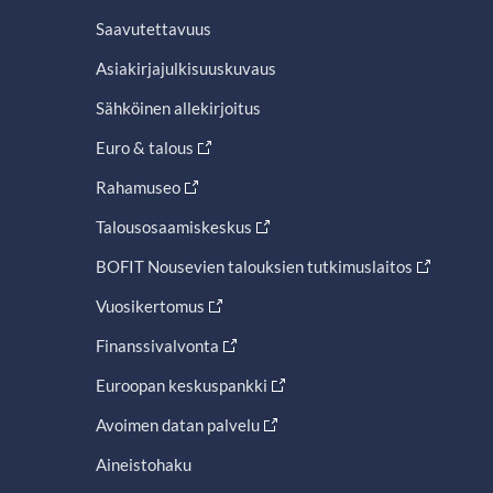
Saavutettavuus
Asiakirjajulkisuuskuvaus
Sähköinen allekirjoitus
Euro & talous
Rahamuseo
Talousosaamiskeskus
BOFIT Nousevien talouksien tutkimuslaitos
Vuosikertomus
Finanssivalvonta
Euroopan keskuspankki
Avoimen datan palvelu
Aineistohaku