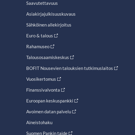
Saavutettavuus
Asiakirjajulkisuuskuvaus
Sähköinen allekirjoitus
Euro & talous
Rahamuseo
Talousosaamiskeskus
BOFIT Nousevien talouksien tutkimuslaitos
Vuosikertomus
Finanssivalvonta
Euroopan keskuspankki
Avoimen datan palvelu
Aineistohaku
Suomen Pankin taide