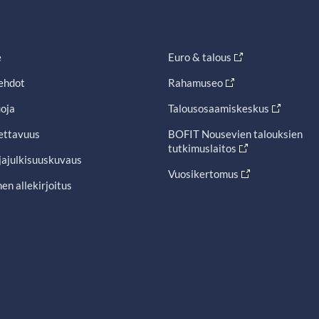
e
Euro & talous
ehdot
Rahamuseo
oja
Talousosaamiskeskus
ettavuus
BOFIT Nousevien talouksien
tutkimuslaitos
jajulkisuuskuvaus
Vuosikertomus
en allekirjoitus