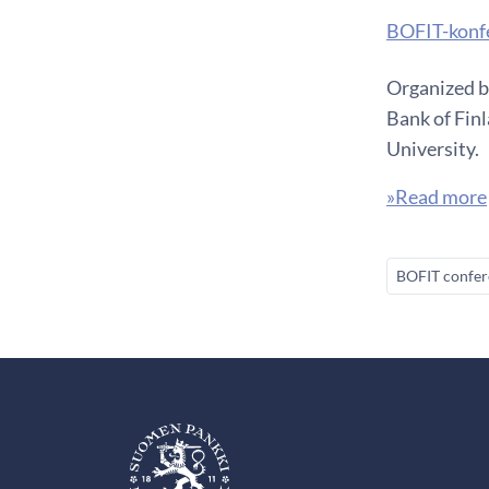
BOFIT-konfe
Organized b
Bank of Finl
University.
»Read more
BOFIT confer