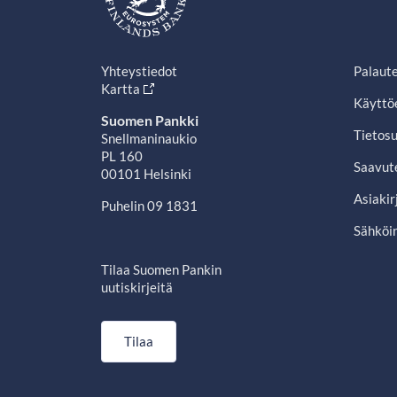
Yhteystiedot
Palaut
Kartta
Käyttö
Suomen Pankki
Tietosu
Snellmaninaukio
PL 160
Saavut
00101 Helsinki
Asiakir
Puhelin 09 1831
Sähköin
Tilaa Suomen Pankin
uutiskirjeitä
Tilaa