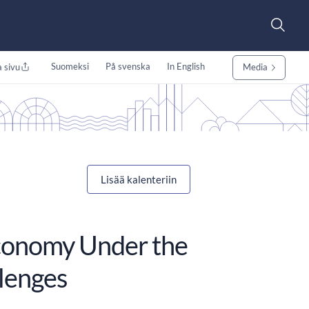
Suomeksi
På svenska
In English
 sivu
Media
Lisää kalenteriin
conomy Under the
lenges