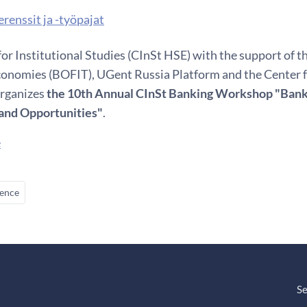
renssit ja -työpajat
or Institutional Studies (CInSt HSE) with the support of th
onomies (BOFIT), UGent Russia Platform and the Center f
rganizes
the 10th Annual CInSt Banking Workshop "Bank
and Opportunities"
.
e
ence
Se