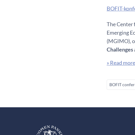
BOFIT-konfe
The Center f
Emerging Ec
(MGIMO), o
Challenges 
» Read mor
BOFIT confer