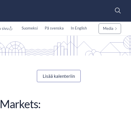
Suomeksi
På svenska
In English
 sivu
Media
Lisää kalenteriin
 Markets: