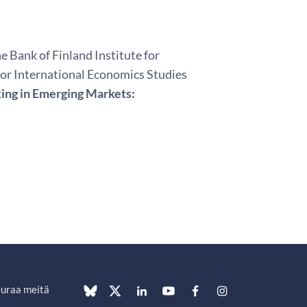
e Bank of Finland Institute for
or International Economics Studies
ing in Emerging Markets:
uraa meitä