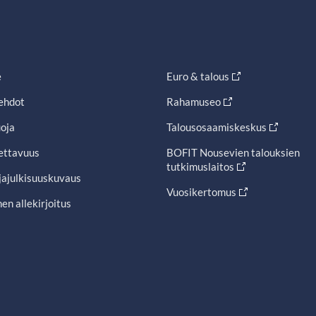
e
Euro & talous
ehdot
Rahamuseo
oja
Talousosaamiskeskus
ettavuus
BOFIT Nousevien talouksien
tutkimuslaitos
jajulkisuuskuvaus
Vuosikertomus
en allekirjoitus