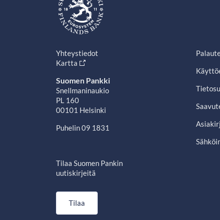
Yhteystiedot
Palaut
Kartta
Käyttö
Suomen Pankki
Tietosu
Snellmaninaukio
PL 160
Saavut
00101 Helsinki
Asiakir
Puhelin 09 1831
Sähköin
Tilaa Suomen Pankin
uutiskirjeitä
Tilaa