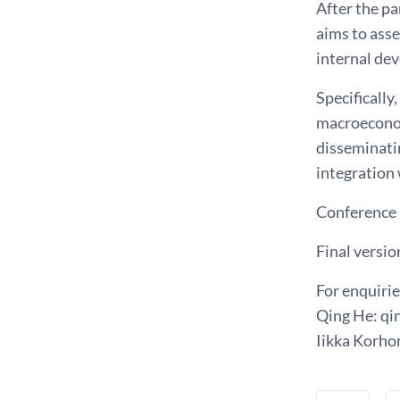
After the p
aims to asse
internal de
Specifically
macroeconomi
disseminati
integration 
Conference 
Final versio
For enquirie
Qing He: qi
Iikka Korhon