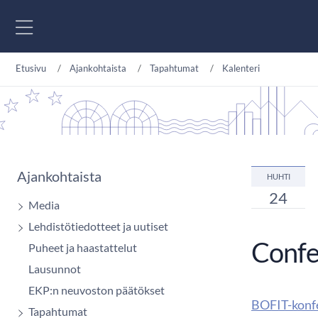
Siirry sisältöön
Etusivu
Ajankohtaista
Tapahtumat
Kalenteri
Ajankohtaista
HUHTI
24
Media
Lehdistötiedotteet ja uutiset
Confe
Puheet ja haastattelut
Lausunnot
EKP:n neuvoston päätökset
BOFIT-konfe
Tapahtumat