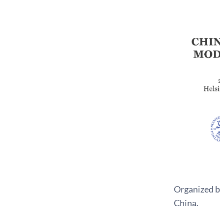
Organized b
China.