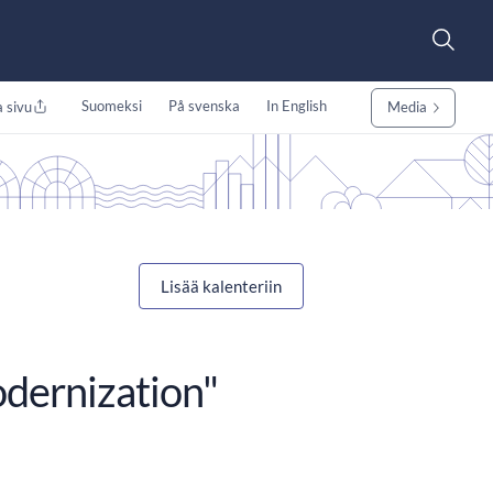
Suomeksi
På svenska
In English
 sivu
Media
Lisää kalenteriin
odernization"