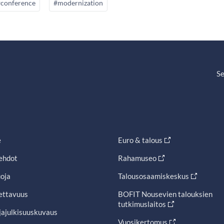
#conference
#modernization
Se
e
Euro & talous
ehdot
Rahamuseo
oja
Talousosaamiskeskus
ettavuus
BOFIT Nousevien talouksien
tutkimuslaitos
jajulkisuuskuvaus
Vuosikertomus