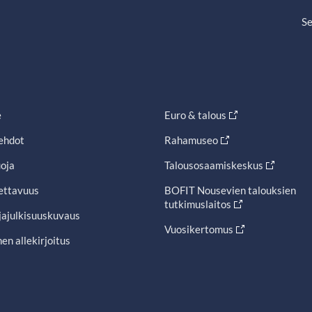
Se
e
Euro & talous
ehdot
Rahamuseo
oja
Talousosaamiskeskus
ettavuus
BOFIT Nousevien talouksien
tutkimuslaitos
jajulkisuuskuvaus
Vuosikertomus
en allekirjoitus