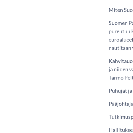
Miten Suo
Suomen Pan
pureutuu 
euroalueel
nautitaan 
Kahvitauon
ja niiden 
Tarmo Pelt
Puhujat ja 
Pääjohtaja
Tutkimusp
Hallitukse