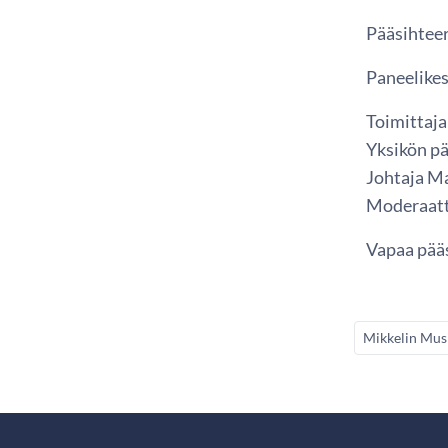
Pääsihteer
Paneelikes
Toimittaja
Yksikön pä
Johtaja Mar
Moderaatto
Vapaa pää
Mikkelin Musi