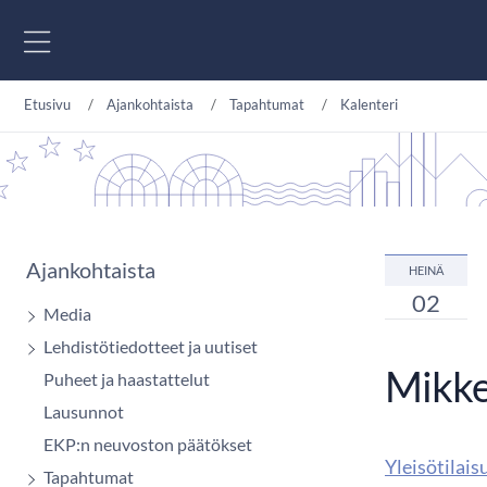
Siirry sisältöön
Etusivu
Ajankohtaista
Tapahtumat
Kalenteri
Ajankohtaista
HEINÄ
02
Media
Lehdistötiedotteet ja uutiset
Mikke
Puheet ja haastattelut
Lausunnot
EKP:n neuvoston päätökset
Yleisötilais
Tapahtumat