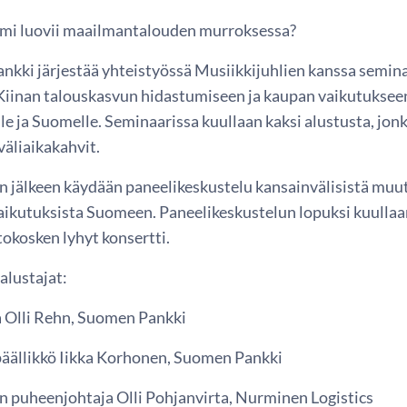
mi luovii maailmantalouden murroksessa?
kki järjestää yhteistyössä Musiikkijuhlien kanssa semina
Kiinan talouskasvun hidastumiseen ja kaupan vaikutuksee
le ja Suomelle. Seminaarissa kuullaan kaksi alustusta, jonk
väliaikakahvit.
 jälkeen käydään paneelikeskustelu kansainvälisistä muut
vaikutuksista Suomeen. Paneelikeskustelun lopuksi kuullaan
okosken lyhyt konsertti.
alustajat:
 Olli Rehn, Suomen Pankki
äällikkö Iikka Korhonen, Suomen Pankki
n puheenjohtaja Olli Pohjanvirta, Nurminen Logistics