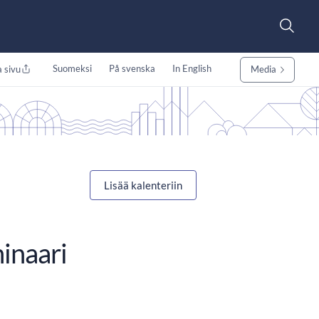
Suomeksi
På svenska
In English
 sivu
Media
Lisää kalenteriin
inaari