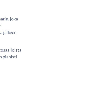
arin, joka
n
a jälkeen
osaalloista
 pianisti