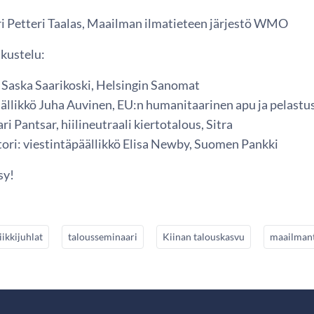
i Petteri Taalas, Maailman ilmatieteen järjestö WMO
kustelu:
 Saska Saarikoski, Helsingin Sanomat
ällikkö Juha Auvinen, EU:n humanitaarinen apu ja pelastu
i Pantsar, hiilineutraali kiertotalous, Sitra
ri: viestintäpäällikkö Elisa Newby, Suomen Pankki
sy!
ikkijuhlat
talousseminaari
Kiinan talouskasvu
maailman