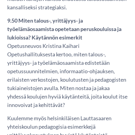
kansalliseksi strategiaksi.
9.50 Miten talous-, yrittäjyys- ja
työelämäosaamista opetetaan peruskouluissa ja
lukioissa? Käytännön esimerkit
Opetusneuvos Kristina Kaihari
Opetushallituksesta kertoo, miten talous-,
yrittäjyys- ja työelämäosaamista edistetään
opetussuunnitelmien, informaatio-ohjauksen,
erilaisten verkostojen, koulutusten ja pedagogisten
tukiaineistojen avulla. Miten nostaa ja jakaa
yhdessä koulujen hyviä käytänteitä, joita koulut itse
innovoivat ja kehittävät?
Kuulemme myös helsinkiläisen Lauttasaaren
yhteiskoulun pedagogisia esimerkkejä
yrittäjyyskasvatuksen hyvistä käytänteistä