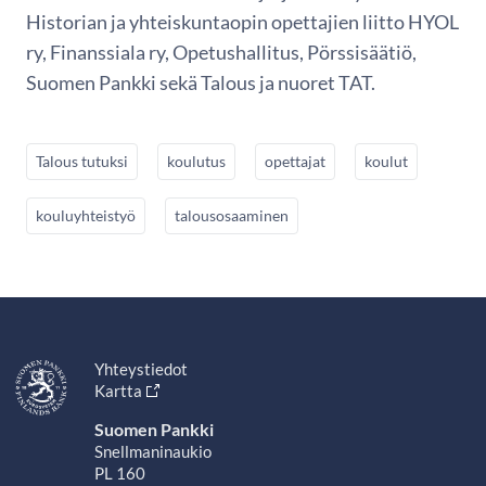
Historian ja yhteiskuntaopin opettajien liitto HYOL
ry, Finanssiala ry, Opetushallitus, Pörssisäätiö,
Suomen Pankki sekä Talous ja nuoret TAT.
Talous tutuksi
koulutus
opettajat
koulut
kouluyhteistyö
talousosaaminen
Yhteystiedot
Kartta
Suomen Pankki
Snellmaninaukio
PL 160