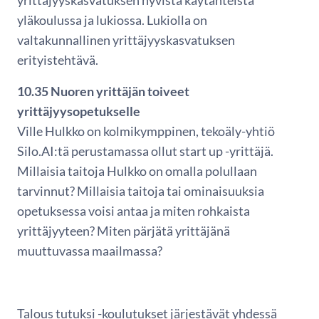
yläkoulussa ja lukiossa. Lukiolla on
valtakunnallinen yrittäjyyskasvatuksen
erityistehtävä.
10.35 Nuoren yrittäjän toiveet
yrittäjyysopetukselle
Ville Hulkko on kolmikymppinen, tekoäly-yhtiö
Silo.AI:tä perustamassa ollut start up -yrittäjä.
Millaisia taitoja Hulkko on omalla polullaan
tarvinnut? Millaisia taitoja tai ominaisuuksia
opetuksessa voisi antaa ja miten rohkaista
yrittäjyyteen? Miten pärjätä yrittäjänä
muuttuvassa maailmassa?
Talous tutuksi -koulutukset järjestävät yhdessä