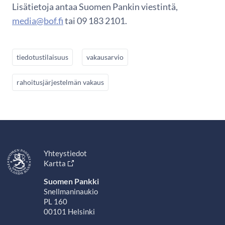
Lisätietoja antaa Suomen Pankin viestintä,
media@bof.fi
tai 09 183 2101.
tiedotustilaisuus
vakausarvio
rahoitusjärjestelmän vakaus
Yhteystiedot
Kartta
Suomen Pankki
Snellmaninaukio
PL 160
00101 Helsinki