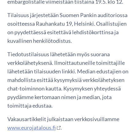
embargolistalle viimeistään tiistaina 19.5. klo 12.
Tilaisuus järjestetään Suomen Pankin auditoriossa
osoitteessa Rauhankatu 19, Helsinki. Osallistujien
on pyydettäessä esitettävä lehdistökorttinsa ja
kuvallinen henkilötodistus.
Tiedotustilaisuus lähetetään myös suorana
verkkolähetyksenä. Ilmoittautuneille toimittajille
lähetetään tilaisuuden linkki. Median edustajien on
mahdollista esittää kysymyksiä verkkolähetyksen
chat-toiminnon kautta. Kysymyksen yhteydessä
pyydämme kertomaan nimen ja median, jota
toimittaja edustaa.
Vakausartikkelit julkaistaan verkkosivuillamme
www.eurojatalous.fi
.