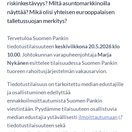
riskinkestävyys? Miltä asuntomarkkinoilla
näyttää? Mikä olisi yhteisen eurooppalaisen
talletussuojan merkitys?
Tervetuloa Suomen Pankin
tiedotustilaisuuteen
keskiviikkona 20.5.2026 klo
10.00
. Johtokunnan varapuheenjohtaja
Marja
Nykänen
esittelee tilaisuudessa Suomen Pankin
tuoreen rahoitusjärjestelmän vakausarvion.
Tiedotustilaisuus on tarkoitettu median edustajille
ja osallistuminen edellyttää
ennakkoilmoittautumista Suomen Pankin
viestintään. Pyydämme tilaisuuteen osallistuvia
median edustajia ystävällisesti
ilmoittautumaan
tiedotustilaisuuteen sekä