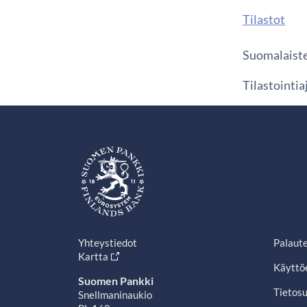
Tilastot
Suomalaiste
Tilastointi
Yhteystiedot
Palaut
Kartta
Käyttö
Suomen Pankki
Tietosu
Snellmaninaukio