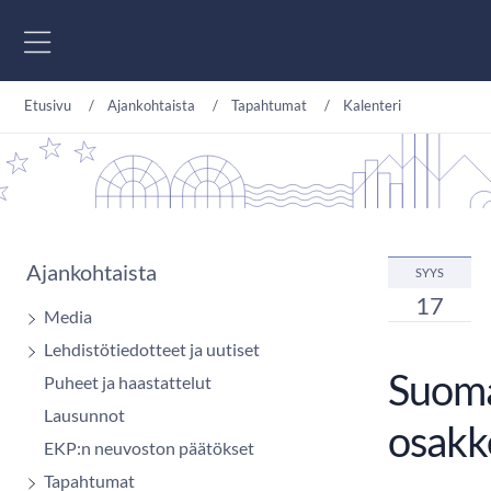
Siirry sisältöön
Etusivu
Ajankohtaista
Tapahtumat
Kalenteri
Ajankohtaista
SYYS
17
Media
Lehdistötiedotteet ja uutiset
Suoma
Puheet ja haastattelut
Lausunnot
osakk
EKP:n neuvoston päätökset
Tapahtumat