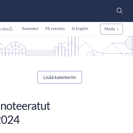
Suomeksi
På svenska
In English
 sivu
Media
Lisää kalenteriin
 noteeratut
/2024