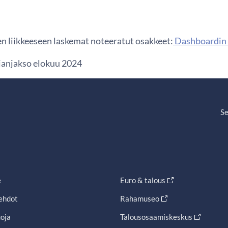
n liikkeeseen laskemat noteeratut osakkeet:
Dashboardin 
ajanjakso elokuu 2024
Se
e
Euro & talous
ehdot
Rahamuseo
oja
Talousosaamiskeskus