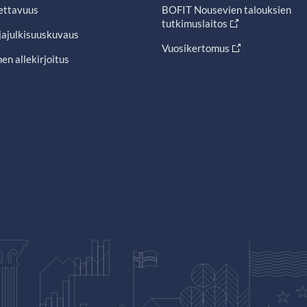
ettavuus
BOFIT Nousevien talouksien
tutkimuslaitos
jajulkisuuskuvaus
Vuosikertomus
en allekirjoitus