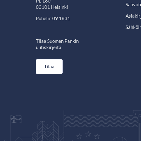
PL 160
Saavut
00101 Helsinki
Asiakir
Puhelin 09 1831
Sähköin
Tilaa Suomen Pankin
uutiskirjeitä
Tilaa