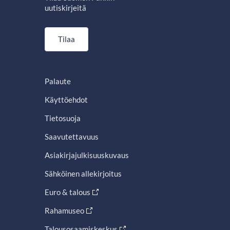
uutiskirjeitä
Tilaa
Palaute
Käyttöehdot
Tietosuoja
Saavutettavuus
Asiakirjajulkisuuskuvaus
Sähköinen allekirjoitus
Euro & talous
Rahamuseo
Talousosaamiskeskus