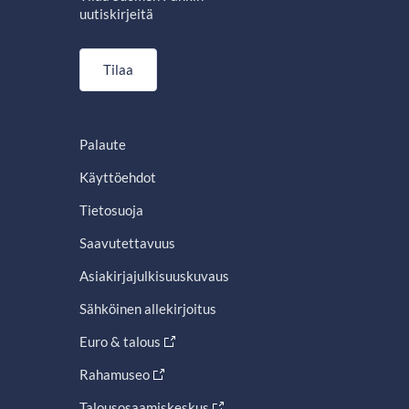
uutiskirjeitä
Tilaa
Palaute
Käyttöehdot
Tietosuoja
Saavutettavuus
Asiakirjajulkisuuskuvaus
Sähköinen allekirjoitus
Euro & talous
Rahamuseo
Talousosaamiskeskus