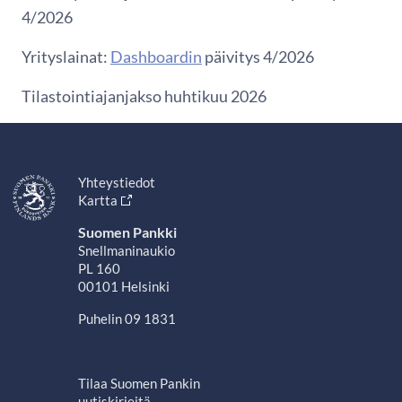
4/2026
Yrityslainat:
Dashboardin
päivitys 4/2026
Tilastointiajanjakso huhtikuu 2026
Yhteystiedot
Kartta
Suomen Pankki
Snellmaninaukio
PL 160
00101 Helsinki
Puhelin 09 1831
Tilaa Suomen Pankin
uutiskirjeitä