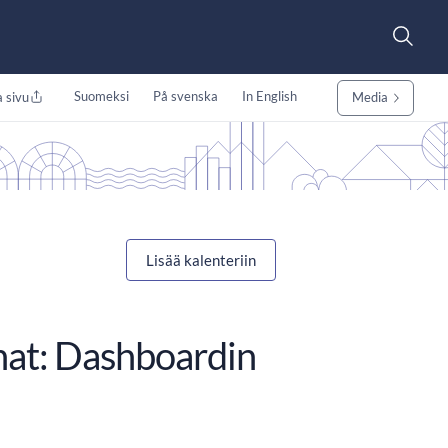
Suomeksi
På svenska
In English
 sivu
Media
Lisää kalenteriin
inat: Dashboardin