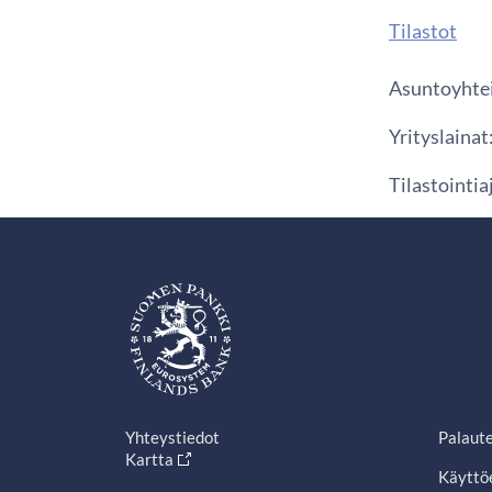
Tilastot
Asuntoyhtei
Yrityslainat
Tilastointi
Yhteystiedot
Palaut
Kartta
Käyttö