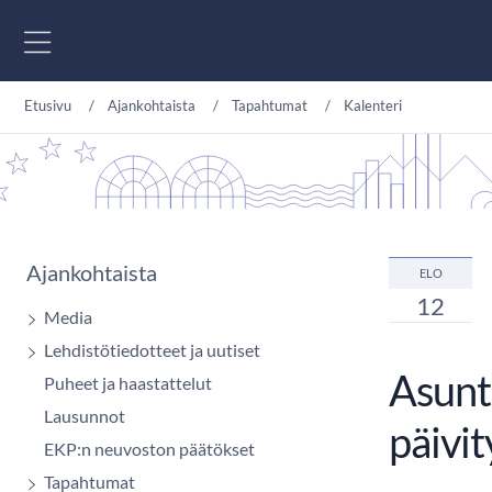
Siirry sisältöön
Etusivu
Ajankohtaista
Tapahtumat
Kalenteri
Ajankohtaista
ELO
12
Media
Lehdistötiedotteet ja uutiset
Asunto
Puheet ja haastattelut
Lausunnot
päivi
EKP:n neuvoston päätökset
Tapahtumat