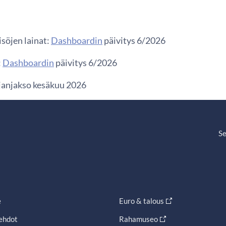
söjen lainat:
Dashboardin
päivitys 6/2026
:
Dashboardin
päivitys 6/2026
ajanjakso kesäkuu 2026
Se
e
Euro & talous
ehdot
Rahamuseo