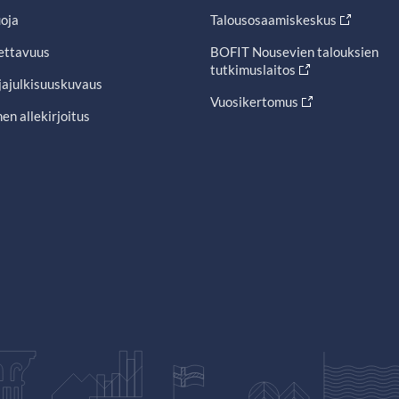
oja
Talousosaamiskeskus
ettavuus
BOFIT Nousevien talouksien
tutkimuslaitos
jajulkisuuskuvaus
Vuosikertomus
en allekirjoitus