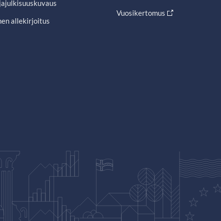
jajulkisuuskuvaus
Vuosikertomus
en allekirjoitus