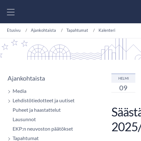
Siirry sisältöön
Etusivu
Ajankohtaista
Tapahtumat
Kalenteri
Ajankohtaista
HELMI
09
Media
Lehdistötiedotteet ja uutiset
Sääst
Puheet ja haastattelut
Lausunnot
2025
EKP:n neuvoston päätökset
Tapahtumat