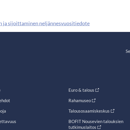
 ja sijoittaminen neljännesvuositiedote
Se
e
Euro & talous
ehdot
Rahamuseo
oja
Talousosaamiskeskus
ettavuus
BOFIT Nousevien talouksien
tutkimuslaitos