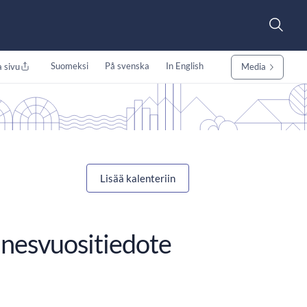
Suomeksi
På svenska
In English
 sivu
Media
Lisää kalenteriin
nnesvuositiedote