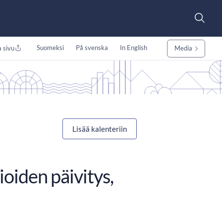
Suomeksi
På svenska
In English
 sivu
Media
Lisää kalenteriin
ioiden päivitys,