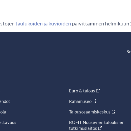
astojen
taulukoiden ja kuvioiden
päivittäminen helmikuun 2
Se
e
Euro & talous
ehdot
Rahamuseo
oja
Talousosaamiskeskus
ettavuus
BOFIT Nousevien talouksien
tutkimuslaitos