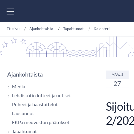
Siirry sisältöön
Etusivu
Ajankohtaista
Tapahtumat
Kalenteri
Ajankohtaista
MAALIS
27
Media
Lehdistötiedotteet ja uutiset
Sijoit
Puheet ja haastattelut
Lausunnot
2/20
EKP:n neuvoston päätökset
Tapahtumat