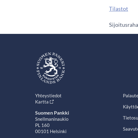
Tilastot
Sijoitusrah
Yhteystiedot
Palaut
Kartta
Käyttö
Suomen Pankki
Tietosu
Snellmaninaukio
PL 160
Saavut
00101 Helsinki