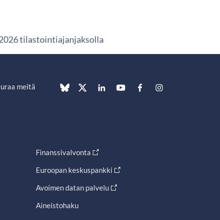
026 tilastointiajanjaksolla
uraa meitä
Finanssivalvonta
Euroopan keskuspankki
Avoimen datan palvelu
Aineistohaku