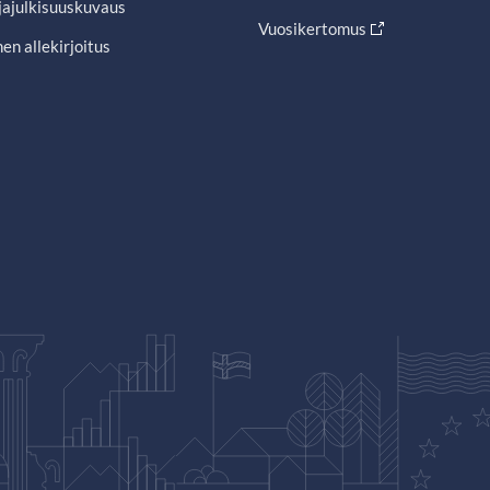
jajulkisuuskuvaus
Vuosikertomus
en allekirjoitus