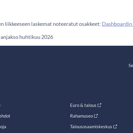
n liikkeeseen laskemat noteeratut osakkeet:
Dashboardin 
ajanjakso huhtikuu 2026
Se
e
Euro & talous
ehdot
Rahamuseo
oja
Talousosaamiskeskus