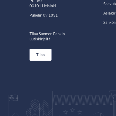
PL 160
Saavut
00101 Helsinki
Asiakir
Puhelin 09 1831
Sähköin
Tilaa Suomen Pankin
uutiskirjeitä
Tilaa