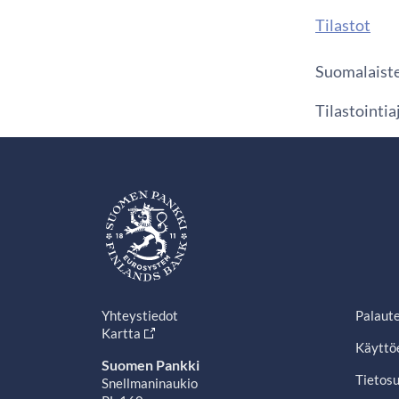
Tilastot
Suomalaiste
Tilastointi
Yhteystiedot
Palaut
Kartta
Käyttö
Suomen Pankki
Tietosu
Snellmaninaukio