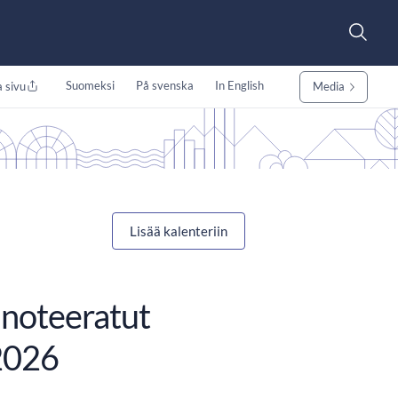
Suomeksi
På svenska
In English
 sivu
Media
Lisää kalenteriin
 noteeratut
/2026