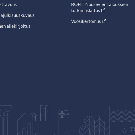
ettavuus
BOFIT Nousevien talouksien
tutkimuslaitos
jajulkisuuskuvaus
Vuosikertomus
en allekirjoitus