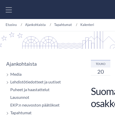
Siirry sisältöön
Etusivu
Ajankohtaista
Tapahtumat
Kalenteri
Ajankohtaista
TOUKO
20
Media
Lehdistötiedotteet ja uutiset
Suoma
Puheet ja haastattelut
Lausunnot
osakk
EKP:n neuvoston päätökset
Tapahtumat