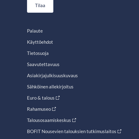
Tilaa
Palaute
Käyttöehdot
Tietosuoja
Saavutettavuus
Asiakirjajulkisuuskuvaus
Sähköinen allekirjoitus
Euro & talous
Rahamuseo
Talousosaamiskeskus
BOFIT Nousevien talouksien tutkimuslaitos