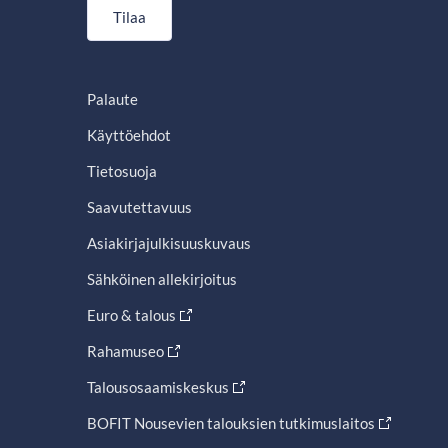
Tilaa
Palaute
Käyttöehdot
Tietosuoja
Saavutettavuus
Asiakirjajulkisuuskuvaus
Sähköinen allekirjoitus
Euro & talous
Rahamuseo
Talousosaamiskeskus
BOFIT Nousevien talouksien tutkimuslaitos