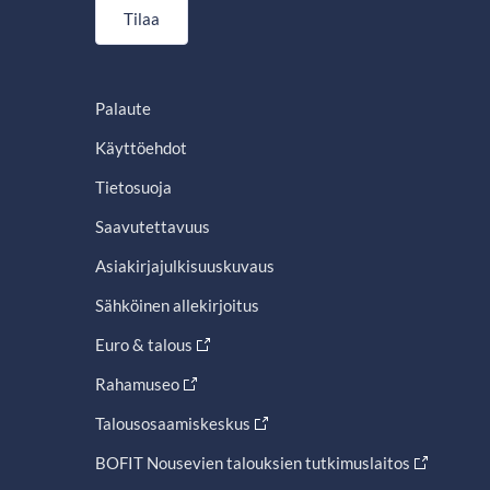
Tilaa
Palaute
Käyttöehdot
Tietosuoja
Saavutettavuus
Asiakirjajulkisuuskuvaus
Sähköinen allekirjoitus
Euro & talous
Rahamuseo
Talousosaamiskeskus
BOFIT Nousevien talouksien tutkimuslaitos