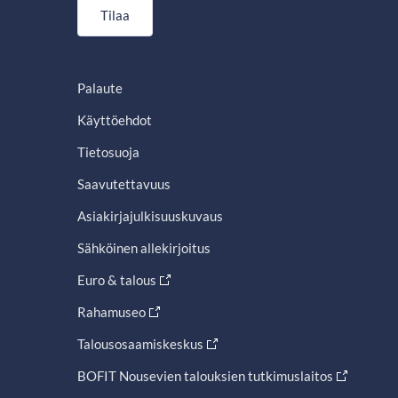
Tilaa
Palaute
Käyttöehdot
Tietosuoja
Saavutettavuus
Asiakirjajulkisuuskuvaus
Sähköinen allekirjoitus
Euro & talous
Rahamuseo
Talousosaamiskeskus
BOFIT Nousevien talouksien tutkimuslaitos