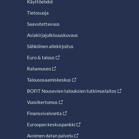
Käyttöehdot
Tietosuoja
Saavutettavuus
Asiakirjajulkisuuskuvaus
Sähköinen allekirjoitus
Euro & talous
Rahamuseo
Talousosaamiskeskus
BOFIT Nousevien talouksien tutkimuslaitos
Vuosikertomus
Finanssivalvonta
Euroopan keskuspankki
Avoimen datan palvelu