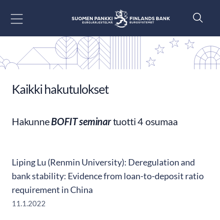
Siirry sisältöön
Kaikki hakutulokset
Hakunne
BOFIT seminar
tuotti 4 osumaa
Liping Lu (Renmin University): Deregulation and
bank stability: Evidence from loan-to-deposit ratio
requirement in China
11.1.2022