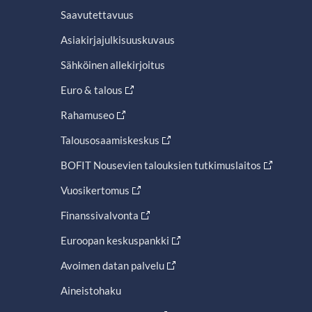
Saavutettavuus
Asiakirjajulkisuuskuvaus
Sähköinen allekirjoitus
Euro & talous
Rahamuseo
Talousosaamiskeskus
BOFIT Nousevien talouksien tutkimuslaitos
Vuosikertomus
Finanssivalvonta
Euroopan keskuspankki
Avoimen datan palvelu
Aineistohaku