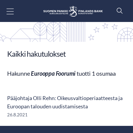
Siirry sisältöön
Kaikki hakutulokset
Hakunne
Eurooppa Foorumi
tuotti 1 osumaa
Pääjohtaja Olli Rehn: Oikeusvaltioperiaatteesta ja
Euroopan talouden uudistamisesta
26.8.2021