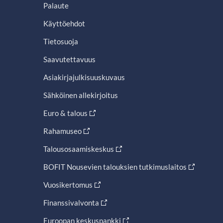
Palaute
Käyttöehdot
Tietosuoja
Saavutettavuus
Asiakirjajulkisuuskuvaus
Sähköinen allekirjoitus
Euro & talous
Rahamuseo
Talousosaamiskeskus
BOFIT Nousevien talouksien tutkimuslaitos
Vuosikertomus
Finanssivalvonta
Euroopan keskuspankki