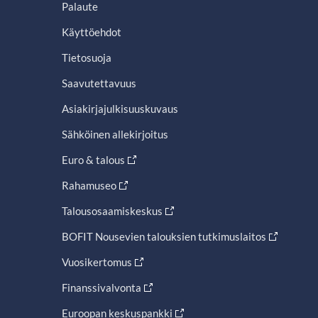
Palaute
Käyttöehdot
Tietosuoja
Saavutettavuus
Asiakirjajulkisuuskuvaus
Sähköinen allekirjoitus
Euro & talous
Rahamuseo
Talousosaamiskeskus
BOFIT Nousevien talouksien tutkimuslaitos
Vuosikertomus
Finanssivalvonta
Euroopan keskuspankki