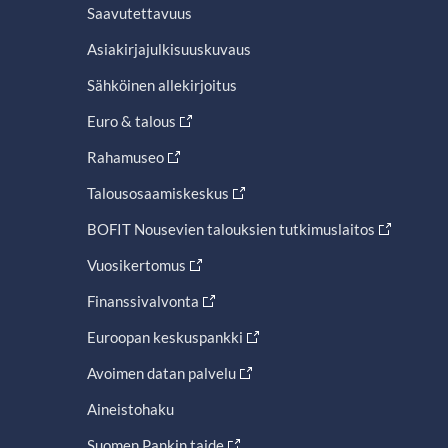
Saavutettavuus
Asiakirjajulkisuuskuvaus
Sähköinen allekirjoitus
Euro & talous
Rahamuseo
Talousosaamiskeskus
BOFIT Nousevien talouksien tutkimuslaitos
Vuosikertomus
Finanssivalvonta
Euroopan keskuspankki
Avoimen datan palvelu
Aineistohaku
Suomen Pankin taide