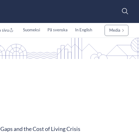
Suomeksi
På svenska
In English
 sivu
Media
 Gaps and the Cost of Living Crisis