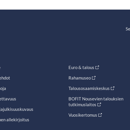
Se
e
Euro & talous
ehdot
Rahamuseo
oja
Talousosaamiskeskus
ettavuus
BOFIT Nousevien talouksien
tutkimuslaitos
jajulkisuuskuvaus
Vuosikertomus
en allekirjoitus