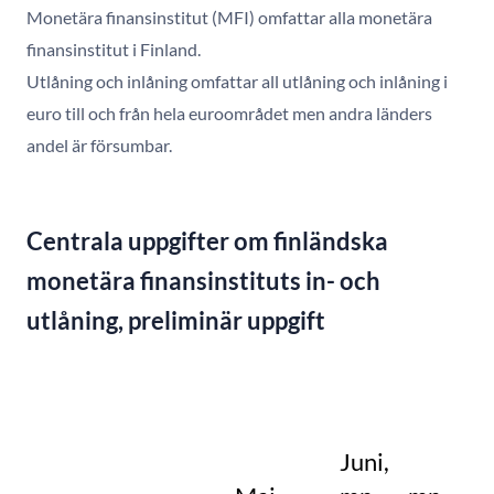
Monetära finansinstitut (MFI) omfattar alla monetära
finansinstitut i Finland.
Utlåning och inlåning omfattar all utlåning och inlåning i
euro till och från hela euroområdet men andra länders
andel är försumbar.
Centrala uppgifter om finländska
monetära finansinstituts in- och
utlåning, preliminär uppgift
Ju
1
f
Juni,
%