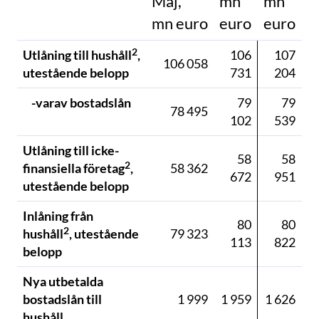
Maj,
mn
mn
mn euro
euro
euro
2
Utlåning till hushåll
,
106
107
106 058
utestående belopp
731
204
-varav bostadslån
79
79
78 495
102
539
Utlåning till icke-
58
58
2
finansiella företag
,
58 362
672
951
utestående belopp
Inlåning från
80
80
2
hushåll
, utestående
79 323
113
822
belopp
Nya utbetalda
bostadslån till
1 999
1 959
1 626
hushåll