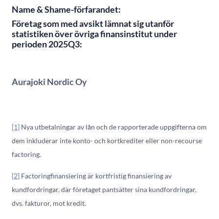
Name & Shame-förfarandet:
Företag som med avsikt lämnat sig utanför
statistiken över övriga finansinstitut under
perioden 2025Q3:
Aurajoki Nordic Oy
[1]
Nya utbetalningar av lån och de rapporterade uppgifterna om
dem inkluderar inte konto- och kortkrediter eller non-recourse
factoring.
[2]
Factoringfinansiering är kortfristig finansiering av
kundfordringar, där företaget pantsätter sina kundfordringar,
dvs. fakturor, mot kredit.