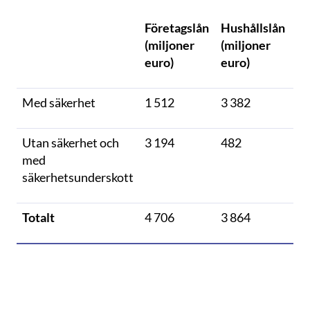
Företagslån
Hushållslån
(miljoner
(miljoner
euro)
euro)
Med säkerhet
1 512
3 382
Utan säkerhet och
3 194
482
med
säkerhetsunderskott
Totalt
4 706
3 864