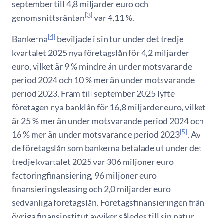
september till 4,8 miljarder euro och
[3]
genomsnittsräntan
var 4,11 %.
[4]
Bankerna
beviljade i sin tur under det tredje
kvartalet 2025 nya företagslån för 4,2 miljarder
euro, vilket är 9 % mindre än under motsvarande
period 2024 och 10 % mer än under motsvarande
period 2023. Fram till september 2025 lyfte
företagen nya banklån för 16,8 miljarder euro, vilket
är 25 % mer än under motsvarande period 2024 och
[5]
16 % mer än under motsvarande period 2023
. Av
de företagslån som bankerna betalade ut under det
tredje kvartalet 2025 var 306 miljoner euro
factoringfinansiering, 96 miljoner euro
finansieringsleasing och 2,0 miljarder euro
sedvanliga företagslån. Företagsfinansieringen från
övriga finansinstitut avviker således till sin natur