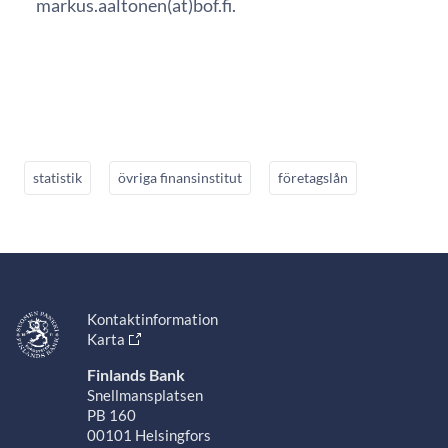
markus.aaltonen(at)bof.fi.
statistik
övriga finansinstitut
företagslån
Kontaktinformation
Karta
Finlands Bank
Snellmansplatsen
PB 160
00101 Helsingfors