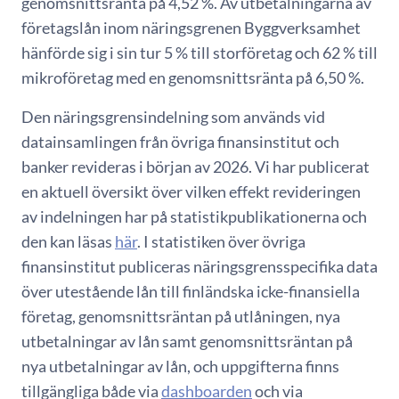
genomsnittsränta på 4,52 %. Av utbetalningarna av
företagslån inom näringsgrenen Byggverksamhet
hänförde sig i sin tur 5 % till storföretag och 62 % till
mikroföretag med en genomsnittsränta på 6,50 %.
Den näringsgrensindelning som används vid
datainsamlingen från övriga finansinstitut och
banker revideras i början av 2026. Vi har publicerat
en aktuell översikt över vilken effekt revideringen
av indelningen har på statistikpublikationerna och
den kan läsas
här
. I statistiken över övriga
finansinstitut publiceras näringsgrensspecifika data
över utestående lån till finländska icke-finansiella
företag, genomsnittsräntan på utlåningen, nya
utbetalningar av lån samt genomsnittsräntan på
nya utbetalningar av lån, och uppgifterna finns
tillgängliga både via
dashboarden
och via