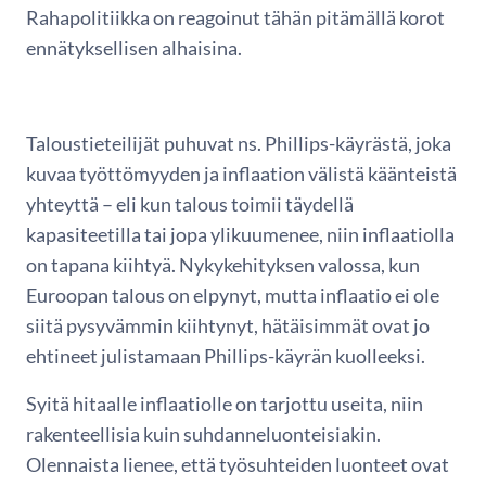
Rahapolitiikka on reagoinut tähän pitämällä korot
ennätyksellisen alhaisina.
Taloustieteilijät puhuvat ns. Phillips-käyrästä, joka
kuvaa työttömyyden ja inflaation välistä käänteistä
yhteyttä – eli kun talous toimii täydellä
kapasiteetilla tai jopa ylikuumenee, niin inflaatiolla
on tapana kiihtyä. Nykykehityksen valossa, kun
Euroopan talous on elpynyt, mutta inflaatio ei ole
siitä pysyvämmin kiihtynyt, hätäisimmät ovat jo
ehtineet julistamaan Phillips-käyrän kuolleeksi.
Syitä hitaalle inflaatiolle on tarjottu useita, niin
rakenteellisia kuin suhdanneluonteisiakin.
Olennaista lienee, että työsuhteiden luonteet ovat