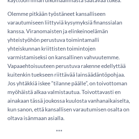
käyttöön ilman ulkomaailmasta saatavaa tukea.
Olemme pitkään työstäneet kansalliseen
varautumiseen liittyviä kysymyksiä finanssialan
kanssa. Viranomaisten ja elinkeinoelämän
yhteistyöhön perustuva toimintamalli
yhteiskunnan kriittisten toimintojen
varmistamiseksi on kansallinen vahvuutemme.
Vapaaehtoisuuteen perustuva rakenne edellyttää
kuitenkin tuekseen riittävää lainsäädäntöpohjaa.
Jos yhtäkkiä iskee ”tilanne päälle”, on toivottoman
myöhäistä alkaa valmistautua. Toivottavasti en
ainakaan tässä joukossa kuulosta vanhanaikaiselta,
kun sanon, että kansallisen varautumisen osalta on
oltava isänmaan asialla.
***