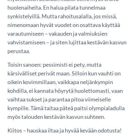
huolenaiheita. En halua pilata tunnelmaa
synkistelyillä. Mutta rahoitusalalla, jos missä,
nimenomaan hyvät vuodet on osattava käyttää
varautumiseen – vakauden ja valmiuksien
vahvistamiseen – ja siten lujittaa kestävän kasvun
perustaa.
Toisin sanoen: pessimisti ei pety, mutta
kärsivälliset perivät maan. Silloin kun vauhti on
oikein kovimmillaan, vaikkapa neljänkympin
kohdilla, ei kannata höyrytä huolettomasti, vaan
vaihtaa sukset ja parantaa pitoa viimeiselle
kympille. Tämä taitaa päteä paitsi olympialadulla
myös talouden kestävän kasvun suhteen.
Kiitos – hauskaa iltaa ja hyvää kevään odotusta!