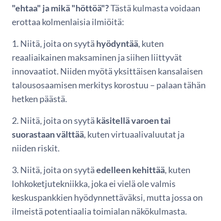
"ehtaa" ja mikä "höttöä"?
Tästä kulmasta voidaan
erottaa kolmenlaisia ilmiöitä:
1. Niitä, joita on syytä
hyödyntää
, kuten
reaaliaikainen maksaminen ja siihen liittyvät
innovaatiot. Niiden myötä yksittäisen kansalaisen
talousosaamisen merkitys korostuu – palaan tähän
hetken päästä.
2. Niitä, joita on syytä
käsitellä varoen tai
suorastaan välttää
, kuten virtuaalivaluutat ja
niiden riskit.
3. Niitä, joita on syytä
edelleen kehittää
, kuten
lohkoketjutekniikka, joka ei vielä ole valmis
keskuspankkien hyödynnettäväksi, mutta jossa on
ilmeistä potentiaalia toimialan näkökulmasta.