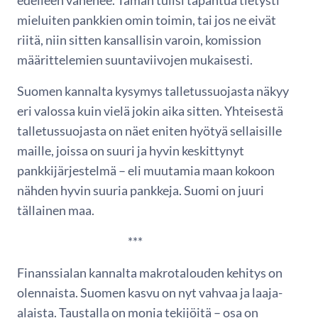
edelleen vähenee. Tämän tulisi tapahtua tietysti
mieluiten pankkien omin toimin, tai jos ne eivät
riitä, niin sitten kansallisin varoin, komission
määrittelemien suuntaviivojen mukaisesti.
Suomen kannalta kysymys talletussuojasta näkyy
eri valossa kuin vielä jokin aika sitten. Yhteisestä
talletussuojasta on näet eniten hyötyä sellaisille
maille, joissa on suuri ja hyvin keskittynyt
pankkijärjestelmä – eli muutamia maan kokoon
nähden hyvin suuria pankkeja. Suomi on juuri
tällainen maa.
***
Finanssialan kannalta makrotalouden kehitys on
olennaista. Suomen kasvu on nyt vahvaa ja laaja-
alaista. Taustalla on monia tekijöitä – osa on