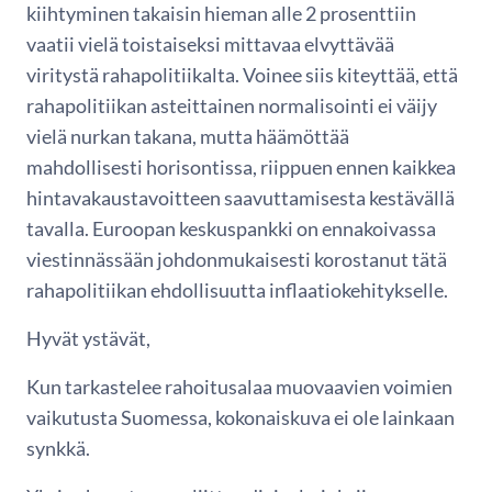
kiihtyminen takaisin hieman alle 2 prosenttiin
vaatii vielä toistaiseksi mittavaa elvyttävää
viritystä rahapolitiikalta. Voinee siis kiteyttää, että
rahapolitiikan asteittainen normalisointi ei väijy
vielä nurkan takana, mutta häämöttää
mahdollisesti horisontissa, riippuen ennen kaikkea
hintavakaustavoitteen saavuttamisesta kestävällä
tavalla. Euroopan keskuspankki on ennakoivassa
viestinnässään johdonmukaisesti korostanut tätä
rahapolitiikan ehdollisuutta inflaatiokehitykselle.
Hyvät ystävät,
Kun tarkastelee rahoitusalaa muovaavien voimien
vaikutusta Suomessa, kokonaiskuva ei ole lainkaan
synkkä.