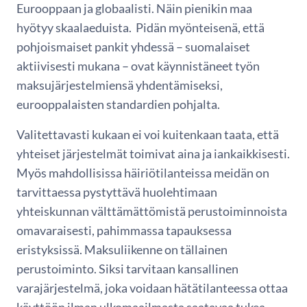
Eurooppaan ja globaalisti. Näin pienikin maa
hyötyy skaalaeduista. Pidän myönteisenä, että
pohjoismaiset pankit yhdessä – suomalaiset
aktiivisesti mukana – ovat käynnistäneet työn
maksujärjestelmiensä yhdentämiseksi,
eurooppalaisten standardien pohjalta.
Valitettavasti kukaan ei voi kuitenkaan taata, että
yhteiset järjestelmät toimivat aina ja iankaikkisesti.
Myös mahdollisissa häiriötilanteissa meidän on
tarvittaessa pystyttävä huolehtimaan
yhteiskunnan välttämättömistä perustoiminnoista
omavaraisesti, pahimmassa tapauksessa
eristyksissä. Maksuliikenne on tällainen
perustoiminto. Siksi tarvitaan kansallinen
varajärjestelmä, joka voidaan hätätilanteessa ottaa