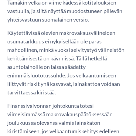
Tämäkin velka on viime kädessä kotitalouksien
vastuulla, ja siitä näyttää muodostuneen piilevän
yhteisvastuun suomalainen versio.
Käytettävissä olevien makrovakausvälineiden
osumatarkkuus ei nykyisellään ole paras
mahdollinen, minkä vuoksi selvitystyö välineistön
kehittämisestä on käynnissä. Tällä hetkellä
asuntolainoille on laissa säädetty
enimmäisluototussuhde. Jos velkaantumiseen
liittyvät riskit yhä kasvavat, lainakattoa voidaan
tarvittaessa kiristää.
Finanssivalvonnan johtokunta totesi
viimeisimmässä makrovakauspäätöksessään
joulukuussa olevansa valmis lainakaton
kiristämiseen, jos velkaantumiskehitys edelleen