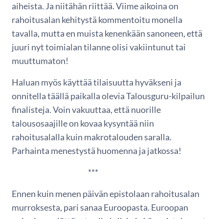
aiheista. Ja niitähän riittää. Viime aikoina on
rahoitusalan kehitystä kommentoitu monella
tavalla, mutta en muista kenenkään sanoneen, että
juuri nyt toimialan tilanne olisi vakiintunut tai
muuttumaton!
Haluan myös käyttää tilaisuutta hyväkseni ja
onnitella täällä paikalla olevia Talousguru-kilpailun
finalisteja. Voin vakuuttaa, että nuorille
talousosaajille on kovaa kysyntää niin
rahoitusalalla kuin makrotalouden saralla.
Parhainta menestystä huomenna ja jatkossa!
***
Ennen kuin menen päivän epistolaan rahoitusalan
murroksesta, pari sanaa Euroopasta. Euroopan