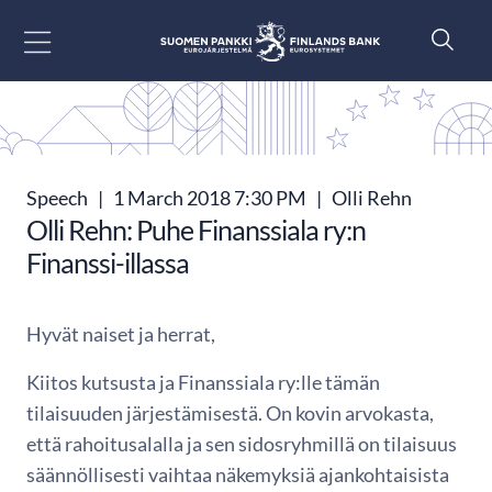
Go to content
Speech
|
1 March 2018 7:30 PM
|
Olli Rehn
Olli Rehn: Puhe Finanssiala ry:n
Finanssi-illassa
Hyvät naiset ja herrat,
Kiitos kutsusta ja Finanssiala ry:lle tämän
tilaisuuden järjestämisestä. On kovin arvokasta,
että rahoitusalalla ja sen sidosryhmillä on tilaisuus
säännöllisesti vaihtaa näkemyksiä ajankohtaisista