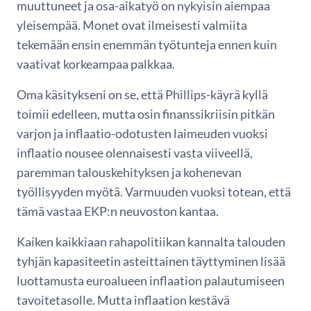
muuttuneet ja osa-aikatyö on nykyisin aiempaa
yleisempää. Monet ovat ilmeisesti valmiita
tekemään ensin enemmän työtunteja ennen kuin
vaativat korkeampaa palkkaa.
Oma käsitykseni on se, että Phillips-käyrä kyllä
toimii edelleen, mutta osin finanssikriisin pitkän
varjon ja inflaatio-odotusten laimeuden vuoksi
inflaatio nousee olennaisesti vasta viiveellä,
paremman talouskehityksen ja kohenevan
työllisyyden myötä. Varmuuden vuoksi totean, että
tämä vastaa EKP:n neuvoston kantaa.
Kaiken kaikkiaan rahapolitiikan kannalta talouden
tyhjän kapasiteetin asteittainen täyttyminen lisää
luottamusta euroalueen inflaation palautumiseen
tavoitetasolle. Mutta inflaation kestävä