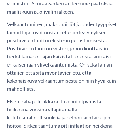
voimistuu. Seuraavan kerran teemme päätöksiä
maaliskuun puolivälin jälkeen.
Velkaantuminen, maksuhäiriöt ja uudentyyppiset
lainoittajat ovat nostaneet esiin kysymyksen
positiivisen luottorekisterin perustamisesta.
Positiivinen luottorekisteri, johon koottaisiin
tiedot lainanottajan kaikista luotoista, auttaisi
ehkäisemään ylivelkaantumista. On sekä lainan
ottajien että sitä myöntävien etu, että
kokonaiskuva velkaantumisesta on niin hyvä kuin
mahdollista.
EKP:n rahapolitiikka on tukenut elpymistä
heikkoina vuosina ylläpitämällä
kulutusmahdollisuuksia ja helpottaen lainojen
hoitoa. Sitkeä taantuma piti inflaation heikkona.