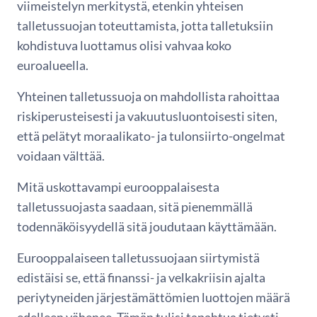
viimeistelyn merkitystä, etenkin yhteisen
talletussuojan toteuttamista, jotta talletuksiin
kohdistuva luottamus olisi vahvaa koko
euroalueella.
Yhteinen talletussuoja on mahdollista rahoittaa
riskiperusteisesti ja vakuutusluontoisesti siten,
että pelätyt moraalikato- ja tulonsiirto-ongelmat
voidaan välttää.
Mitä uskottavampi eurooppalaisesta
talletussuojasta saadaan, sitä pienemmällä
todennäköisyydellä sitä joudutaan käyttämään.
Eurooppalaiseen talletussuojaan siirtymistä
edistäisi se, että finanssi- ja velkakriisin ajalta
periytyneiden järjestämättömien luottojen määrä