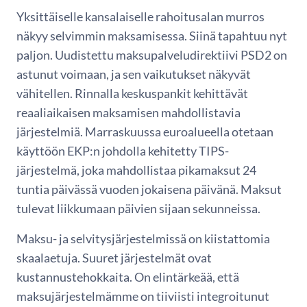
Yksittäiselle kansalaiselle rahoitusalan murros
näkyy selvimmin maksamisessa. Siinä tapahtuu nyt
paljon. Uudistettu maksupalveludirektiivi PSD2 on
astunut voimaan, ja sen vaikutukset näkyvät
vähitellen. Rinnalla keskuspankit kehittävät
reaaliaikaisen maksamisen mahdollistavia
järjestelmiä. Marraskuussa euroalueella otetaan
käyttöön EKP:n johdolla kehitetty TIPS-
järjestelmä, joka mahdollistaa pikamaksut 24
tuntia päivässä vuoden jokaisena päivänä. Maksut
tulevat liikkumaan päivien sijaan sekunneissa.
Maksu- ja selvitysjärjestelmissä on kiistattomia
skaalaetuja. Suuret järjestelmät ovat
kustannustehokkaita. On elintärkeää, että
maksujärjestelmämme on tiiviisti integroitunut