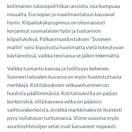
kotimaisen talouspolitiikan ansiota, osa kumpuaa
muualta. Euroopan ja maailmantalous kasvavat
hyvin. Kilpailukykysopimus on olennaisesti
korjannut suomalaisen työn ja tuotannon
kilpailukykyä. Palkanmuodostuksen ”Suomen
mallin” soisi kipuilusta huolimatta vielä toteutuvan
käytännössä, vaikka teoriassa se jäikin tekemättä.
Vaikka tuotanto kasvaa ja työllisyys kohenee,
Suomen talouden kuvassa on myös huolestuttavia
merkkejä. Kotitalouksien velkaantuminen on
huolista päällimmäisiä. Kotitalouksilla on paljon
korkoriskiä, sillä kasvava velka on pääosin
vaihtuvakorkoista, eivätkä markkinakorot ikuisesti
pysy nollatason tuntumassa. Viime vuosina myös
asuntoyhteisöjen velat ovat kasvaneet nopeasti.