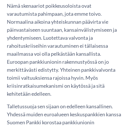
Nämä skenaariot poikkeusoloista ovat
varautumista pahimpaan, jota emme toivo.
Normaalina aikoina yhteiskunnan päävirta vie
päinvastaiseen suuntaan, kansainvälistymiseen ja
yhdentymiseen. Luotettava valvonta ja
rahoituskriiseihin varautuminen ei tällaisessa
maailmassa voi olla pelkästään kansallista.
Euroopan pankkiunionin rakennustyössä on jo
merkittävästi edistytty. Yhteinen pankkivalvonta
toimii valtuuksiensa rajoissa hyvin. Myös
kriisinratkaisumekanismi on käytössä ja sitä
kehitetään edelleen.
Talletussuoja sen sijaan on edelleen kansallinen.
Yhdessä muiden euroalueen keskuspankkien kanssa
Suomen Pankki korostaa pankkiunionin