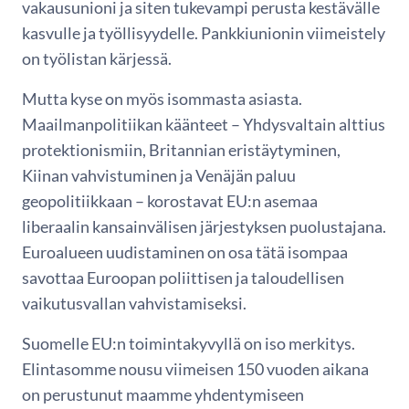
vakausunioni ja siten tukevampi perusta kestävälle
kasvulle ja työllisyydelle. Pankkiunionin viimeistely
on työlistan kärjessä.
Mutta kyse on myös isommasta asiasta.
Maailmanpolitiikan käänteet – Yhdysvaltain alttius
protektionismiin, Britannian eristäytyminen,
Kiinan vahvistuminen ja Venäjän paluu
geopolitiikkaan – korostavat EU:n asemaa
liberaalin kansainvälisen järjestyksen puolustajana.
Euroalueen uudistaminen on osa tätä isompaa
savottaa Euroopan poliittisen ja taloudellisen
vaikutusvallan vahvistamiseksi.
Suomelle EU:n toimintakyvyllä on iso merkitys.
Elintasomme nousu viimeisen 150 vuoden aikana
on perustunut maamme yhdentymiseen