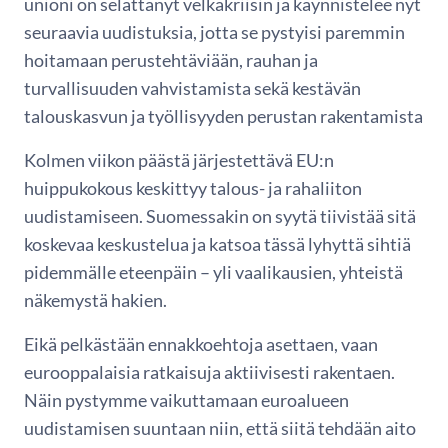
unioni on selättänyt velkakriisin ja käynnistelee nyt
seuraavia uudistuksia, jotta se pystyisi paremmin
hoitamaan perustehtäviään, rauhan ja
turvallisuuden vahvistamista sekä kestävän
talouskasvun ja työllisyyden perustan rakentamista
Kolmen viikon päästä järjestettävä EU:n
huippukokous keskittyy talous- ja rahaliiton
uudistamiseen. Suomessakin on syytä tiivistää sitä
koskevaa keskustelua ja katsoa tässä lyhyttä sihtiä
pidemmälle eteenpäin – yli vaalikausien, yhteistä
näkemystä hakien.
Eikä pelkästään ennakkoehtoja asettaen, vaan
eurooppalaisia ratkaisuja aktiivisesti rakentaen.
Näin pystymme vaikuttamaan euroalueen
uudistamisen suuntaan niin, että siitä tehdään aito