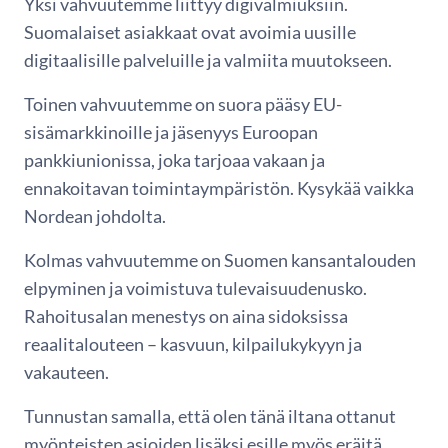
Yksi vahvuutemme liittyy digivalmiuksiin.
Suomalaiset asiakkaat ovat avoimia uusille
digitaalisille palveluille ja valmiita muutokseen.
Toinen vahvuutemme on suora pääsy EU-
sisämarkkinoille ja jäsenyys Euroopan
pankkiunionissa, joka tarjoaa vakaan ja
ennakoitavan toimintaympäristön. Kysykää vaikka
Nordean johdolta.
Kolmas vahvuutemme on Suomen kansantalouden
elpyminen ja voimistuva tulevaisuudenusko.
Rahoitusalan menestys on aina sidoksissa
reaalitalouteen – kasvuun, kilpailukykyyn ja
vakauteen.
Tunnustan samalla, että olen tänä iltana ottanut
myönteisten asioiden lisäksi esille myös eräitä