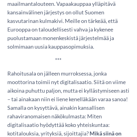
maailmantalouteen. Vapaakauppaa ylläpitävä
kansainvälinen järjestys on ollut Suomen
kasvutarinan kulmakivi. Meille on tärkeää, että
Eurooppa on taloudellisesti vahva ja kykenee
puolustamaan monenkeskistä järjestelmää ja
solmimaan uusia kauppasopimuksia.
***
Rahoitusala on jälleen murroksessa, jonka
moottorina toimii nyt digitalisaatio. Siitä on viime
aikoina puhuttu paljon, mutta ei kyllästymiseen asti
– tai ainakaan niin ei liene kenelläkään varaa sanoa!
Samalla on kysyttävä, ainakin kansallisen
rahaviranomaisen näkökulmasta: Miten
digitalisaatio hyödyttää koko yhteiskuntaa:
kotitalouksia, yrityksiä, sijoittajia?
Mikä siinä on