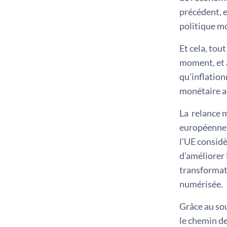
précédent, e
politique m
Et cela, tou
moment, et 
qu’inflation
monétaire a
La relance 
européennes 
l’UE consid
d’améliorer 
transformati
numérisée.
Grâce au sou
le chemin de