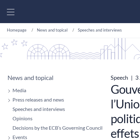
Go to content
Homepage
News and topical
Speeches and interviews
News and topical
Speech
|
3 
Gouve
Media
Press releases and news
l’Unio
Speeches and interviews
politi
Opinions
Decisions by the ECB’s Governing Council
effet
Events