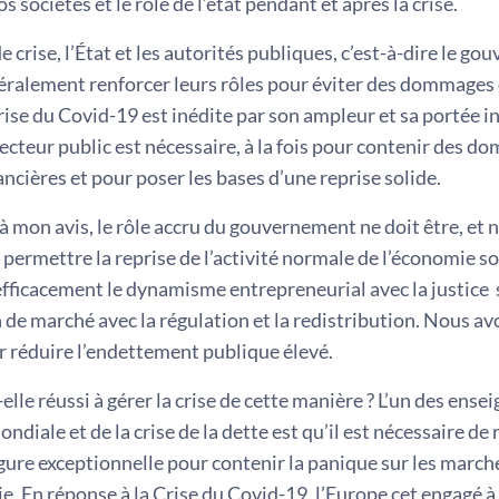
s sociétés et le rôle de l’état pendant et après la crise.
e crise, l’État et les autorités publiques, c’est-à-dire le g
éralement renforcer leurs rôles pour éviter des dommages
crise du Covid-19 est inédite par son ampleur et sa portée i
ecteur public est nécessaire, à la fois pour contenir des d
ncières et pour poser les bases d’une reprise solide.
 mon avis, le rôle accru du gouvernement ne doit être, et ne
permettre la reprise de l’activité normale de l’économie s
ficacement le dynamisme entrepreneurial avec la justice soc
de marché avec la régulation et la redistribution. Nous av
r réduire l’endettement publique élevé.
-elle réussi à gérer la crise de cette manière ? L’un des ens
ondiale et de la crise de la dette est qu’il est nécessaire d
ure exceptionnelle pour contenir la panique sur les marché
e. En réponse à la Crise du Covid-19, l’Europe cet engagé 