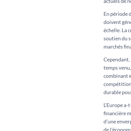
actuels de no
En période d
doivent gén
échelle. La 
soutien du s
marchés fina
Cependant, à
temps venu, 
combinant ef
compétition 
durable pou
L’Europe a-t
financière m
d’une enverg
de l’économi