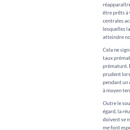
réapparaître
être prêts à
centrales ac
lesquelles l
atteindre no
Cela ne sign
taux prématu
prématuré. É
prudent lors
pendant un c
à moyen ter
Outre le sou
égard, la ré
doivent se m
me font esp