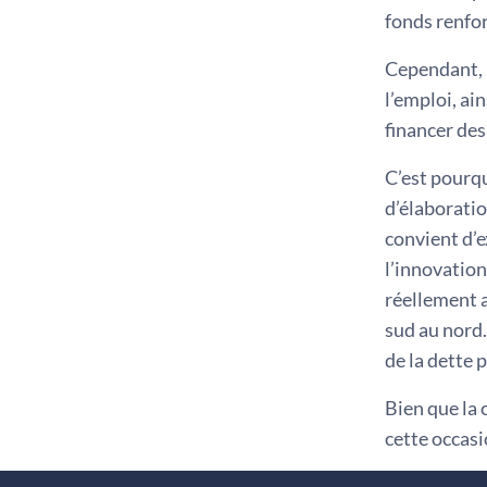
fonds renfor
Cependant, i
l’emploi, ai
financer des
C’est pourqu
d’élaboratio
convient d’e
l’innovation
réellement a
sud au nord.
de la dette 
Bien que la 
cette occas