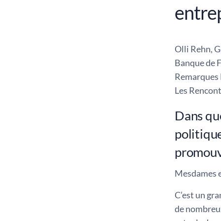
entrep
Olli Rehn, 
Banque de F
Remarques l
Les Rencont
Dans que
politiqu
promouv
Mesdames et
C’est un gr
de nombreux 