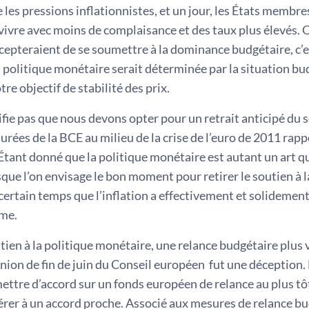
 les pressions inflationnistes, et un jour, les États memb
 vivre avec moins de complaisance et des taux plus élevés.
cepteraient de se soumettre à la dominance budgétaire, c’e
a politique monétaire serait déterminée par la situation 
tre objectif de stabilité des prix.
ifie pas que nous devons opter pour un retrait anticipé du
rées de la BCE au milieu de la crise de l’euro de 2011 rappe
tant donné que la politique monétaire est autant un art qu’
que l’on envisage le bon moment pour retirer le soutien à la
ertain temps que l’inflation a effectivement et solidement a
me.
tien à la politique monétaire, une relance budgétaire plus 
union de fin de juin du Conseil européen fut une déception
ettre d’accord sur un fonds européen de relance au plus tôt
érer à un accord proche. Associé aux mesures de relance b