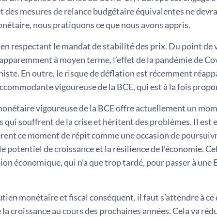
t des mesures de relance budgétaire équivalentes ne devra
onétaire, nous pratiquons ce que nous avons appris.
t en respectant le mandat de stabilité des prix. Du point de 
apparemment à moyen terme, l’effet de la pandémie de Covi
niste. En outre, le risque de déflation est récemment réappar
ccommodante vigoureuse de la BCE, qui est à la fois propor
monétaire vigoureuse de la BCE offre actuellement un mom
qui souffrent de la crise et héritent des problèmes. Il est
èrent ce moment de répit comme une occasion de poursuivre
le potentiel de croissance et la résilience de l’économie. Ce
on économique, qui n’a que trop tardé, pour passer à une 
tien monétaire et fiscal conséquent, il faut s’attendre à 
 la croissance au cours des prochaines années. Cela va rédu