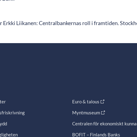
 Erkki Liikanen: Centralbankernas roll i framtiden. Stock
ter
Euro & talous
friskrivning
Myntmuseum
ydd
Centralen för ekonomiskt kunn
gligheten
BOFIT – Finlands Banks