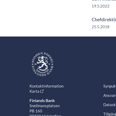
19.5.2022
Chefdirektör
25.5.2018
Kontaktinformation
Synpuk
Karta
Ansvars
Finlands Bank
Datask
Snellmansplatsen
PB 160
Tillgän