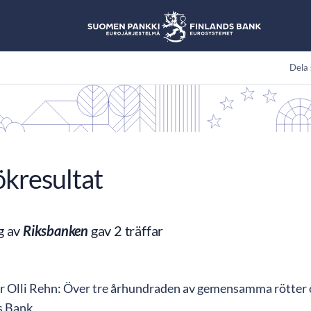
Dela 
ökresultat
g av
Riksbanken
gav 2 träffar
r Olli Rehn: Över tre århundraden av gemensamma rötter
s Bank