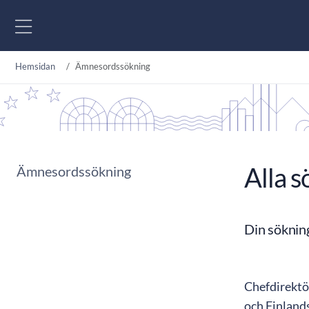
Gå till innehåll
Hemsidan
Ämnesordssökning
Alla s
Ämnesordssökning
Din söknin
Chefdirektö
och Finland