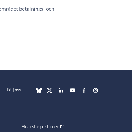
 området betalnings- och
Följ oss
Finansinspektionen