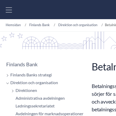
Gå till innehåll
Hemsidan
Finlands Bank
Direktion och organisation
Betaln
Betal
Finlands Bank
Finlands Banks strategi
Direktion och organisation
Betalnings
Direktionen
sörjer för 
Administrativa avdelningen
och avveck
Ledningssekretariatet
betalnings
Avdelningen för marknadsoperationer