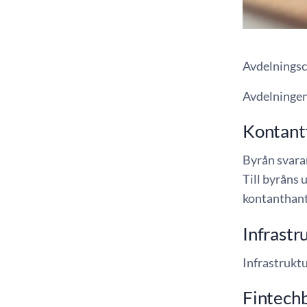
Avdelningsc
Avdelningen 
Kontant
Byrån svara
Till byråns 
kontanthant
Infrastr
Infrastruktu
Fintech