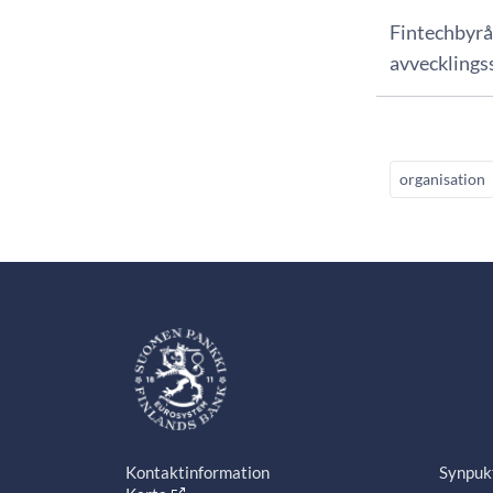
Fintechbyrån
avvecklings
organisation
Kontaktinformation
Synpuk