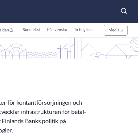
Suomeksi
På svenska
In English
sidan
Media
er för kontantförsörjningen och
tvecklar infrastrukturen för betal-
Finlands Banks politik på
gier.