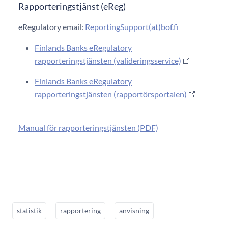
Rapporteringstjänst (eReg)
eRegulatory email:
ReportingSupport(at)bof.fi
Finlands Banks eRegulatory
rapporteringstjänsten (valideringsservice)
Finlands Banks eRegulatory
rapporteringstjänsten (rapportörsportalen)
Manual för rapporteringstjänsten (PDF)
statistik
rapportering
anvisning