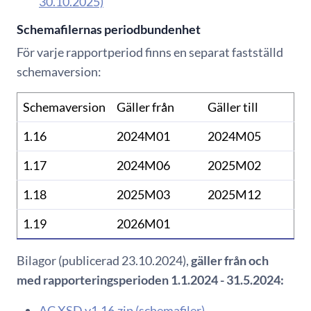
30.10.2025)
Schemafilernas periodbundenhet
För varje rapportperiod finns en separat fastställd
schemaversion:
Schemaversion
Gäller från
Gäller till
1.16
2024M01
2024M05
1.17
2024M06
2025M02
1.18
2025M03
2025M12
1.19
2026M01
Bilagor (publicerad 23.10.2024),
gäller från och
med rapporteringsperioden 1.1.2024 - 31.5.2024:
AC XSD v1.16.zip (schemafiler)