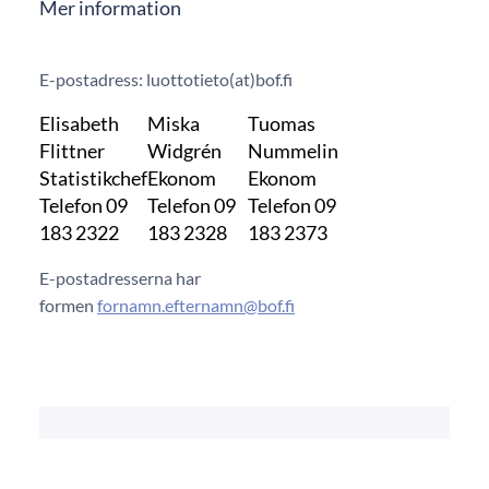
Mer information
E-postadress: luottotieto(at)bof.fi
Elisabeth
Miska
Tuomas
Flittner
Widgrén
Nummelin
Statistikchef
Ekonom
Ekonom
Telefon 09
Telefon 09
Telefon 09
183 2322
183 2328
183 2373
E-postadresserna har
formen
fornamn.efternamn@bof.fi