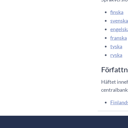
finska
svenska
engelsk
franska
tyska
ryska
Författn
Häftet inneh
centralban
Finland