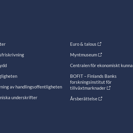
ter
Euro & talous
friskrivning
Myntmuseum
ydd
Centralen för ekonomiskt kunn
gligheten
BOFIT – Finlands Banks
forskningsinstitut för
ning av handlingsoffentligheten
tillväxtmarknader
niska underskrifter
Årsberättelse