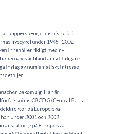
drar papperspengarnas historia i
larnas livscykel under 1945–2002
ken innehåller rikligt med ny
tionerna visar bland annat tidigare
ga inslag av numismatiskt intresse
tsdetaljer.
ranschen bakom sig. Han är
lförfalskning, CBCDG (Central Bank
edeldirektör på Europeiska
 han under 2001 och 2002
in anställning på Europeiska
gen på Finlands Bank. Han var bland