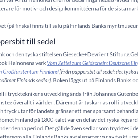
terare för motiv- och designkommittéerna för de sista mar
et (på finska) finns till salu på Finlands Banks myntmuseu
persbit till sedel
nk och den tyska stiftelsen Giesecke+Devrient Stiftung 
bok Heinonens verk
Vom Zettel zum Geldschein: Deutsche Einf
m Großfürstentum Finnland
[Från pappersbit till sedel: det tysk
ndömet Finlands sedlar].
Boken läggs ut på Finlands Banks oc
ll i tryckteknikens utveckling ända från Johannes Gutenbe
steg överallt i världen. Däremot är tyskarnas roll i utvec
h tryck utanför landets gränser ett mer sparsamt behandlat
ömet Finland på 1800-talet var en del av det ryska kejsard
nder denna period. Det gällde även sedlar som trycktes i 
eftersom alla Finlands Banks avtalsparter var av tyskt ur