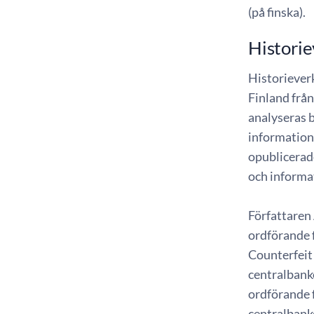
(på finska).
Historie
Historiever
Finland från
analyseras b
information 
opublicerade
och informa
Författaren 
ordförande 
Counterfeit 
centralbank
ordförande 
centralbank