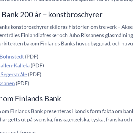
 Bank 200 år – konstbroschyrer
anks konstbroschyrer skildras historien om tre verk – Aksel
erstråles Finlandiafresker och Juho Rissanens glasmålnin
arkitekten bakom Finlands Banks huvudbyggnad, och huvu
 Bohnstedt
(PDF)
allen-Kallela
(PDF)
 Segerstråle
(PDF)
ssanen
(PDF)
r om Finlands Bank
 om Finlands Bank presenteras i koncis form fakta om banke
ar getts ut på svenska, finska,engelska, tyska, franska och 
ner i pdf-format