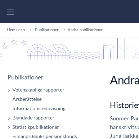
Gå till innehåll
Hemsidan
Publikationer
Andra publikationer
Andra
Publikationer
Vetenskapliga rapporter
Årsberättelse
Histori
Informationsredovisning
Blandade rapporter
Suomen Pank
har skrivits
Statistikpublikationer
Juha Tarkka.
Finlands Banks pensionsfonds