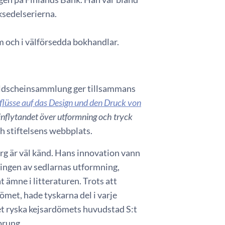
ksedelserierna.
m och i välförsedda bokhandlar.
Geldscheinsammlung ger tillsammans
lüsse auf das Design und den Druck von
a inflytandet över utformning och tryck
h stiftelsens webbplats.
rg är väl känd. Hans innovation vann
klingen av sedlarnas utformning,
 ämne i litteraturen. Trots att
ömet, hade tyskarna del i varje
det ryska kejsardömets huvudstad S:t
sprung.