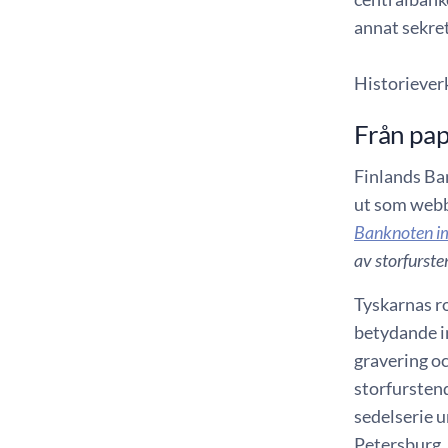
annat sekre
Historieverk
Från pap
Finlands Ba
ut som web
Banknoten i
av storfurste
Tyskarnas ro
betydande in
gravering oc
storfurstend
sedelserie u
Petersburg, 