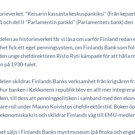
torieverket, "Keisarin kassasta keskuspankiksi" (Från kejserl
1 och del II ”Parlamentin pankki” (Parlamentets bank) den
 delen av historieverket får vi läsa om varför Finland redan e
ghet fick ett eget penningsystem, om Finlands Bank som f
en unge chefdirektören Risto Ryti kämpade för att hålla m
n på 1930-talet.
 delen skildras Finlands Banks verksamhet från krigsåren 
hur banken i Kekkonens republik blev en allt mer integrera
iken, till dess att penningpolitiken i samband med den ekon
are roll under Mauno Koivistos chefdirektörstid. Boken öp
 ekonomiska kris och skildrar Finlands väg till EMU-medl
ket säljs i Finlands Banks myntmuseum (på finska och engel