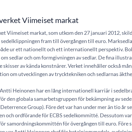
verket Viimeiset markat
ket Viimeiset markat, som utkom den 27 januari 2012, skil
 sedelklippningen fram till övergången till euro. Marksed
åde ur ett nationellt och ett internationellt perspektiv. Bo
om sedlar och om formgivningen av sedlar. De fina illustra
 skisser av kända konstnärer. Verket innehåller också mån
tion om utvecklingen av trycktekniken och sedlarnas äkthe
Antti Heinonen har en lång internationell karriär i sedelb
för den globala samarbetsgruppen för bekämpning av sede
Deterrence Group). Före det var han under mer än tio år s
en och ordförande för ECBS sedelkommitté. Dessutom var
för samordningskommittén för övergången till euro. Före s
en var Antti Heinonen chef för betalningsmedels-avdelnin