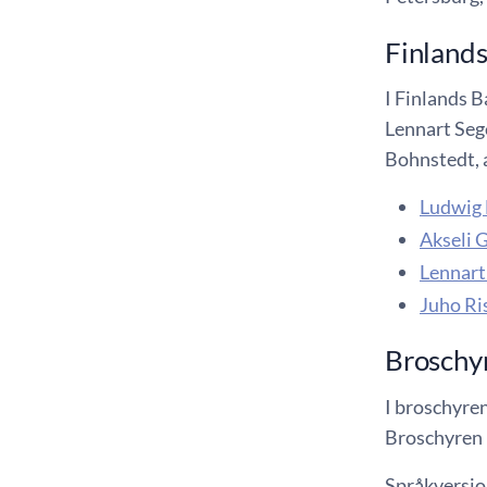
Finlands
I Finlands B
Lennart Seg
Bohnstedt, 
Ludwig
Akseli G
Lennart
Juho Ri
Broschy
I broschyren
Broschyren h
Språkversio