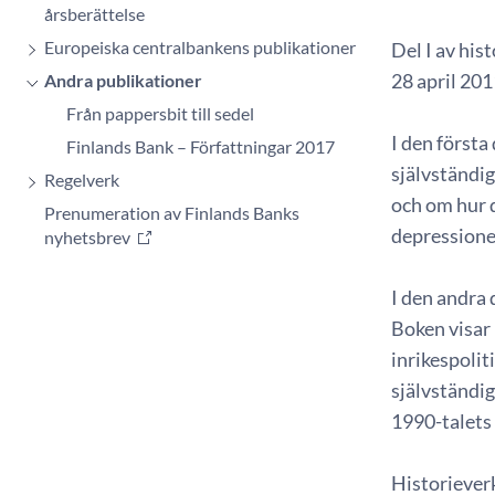
årsberättelse
Europeiska centralbankens publikationer
Del I av his
28 april 201
Andra publikationer
Från pappersbit till sedel
I den första
Finlands Bank – Författningar 2017
självständi
Regelverk
och om hur d
Prenumeration av Finlands Banks
depressione
nyhetsbrev
I den andra
Boken visar 
inrikespolit
självständig
1990-talets
Historiever