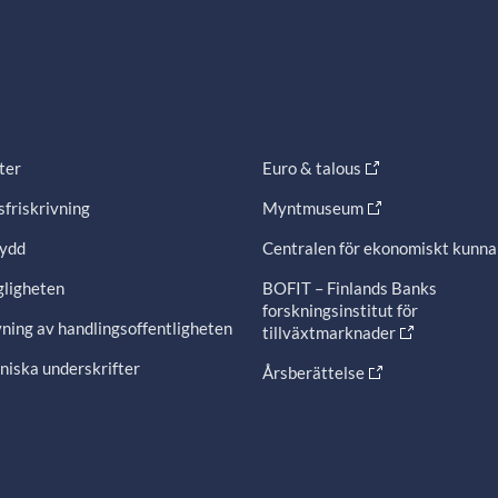
ter
Euro & talous
friskrivning
Myntmuseum
ydd
Centralen för ekonomiskt kunn
gligheten
BOFIT – Finlands Banks
forskningsinstitut för
ning av handlingsoffentligheten
tillväxtmarknader
niska underskrifter
Årsberättelse