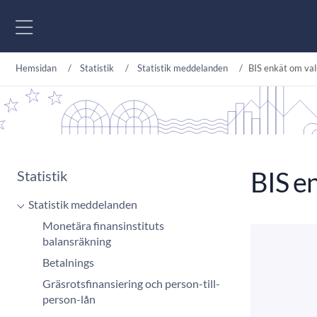
Gå till innehåll
Hemsidan
Statistik
Statistik meddelanden
BIS enkät om va
BIS e
Statistik
Statistik meddelanden
Monetära finansinstituts
balansräkning
Betalnings
Gräsrotsfinansiering och person-till-
person-lån