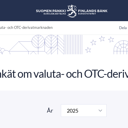
luta- och OTC-derivatmarknaden
Dela 
nkät om valuta- och OTC-der
År