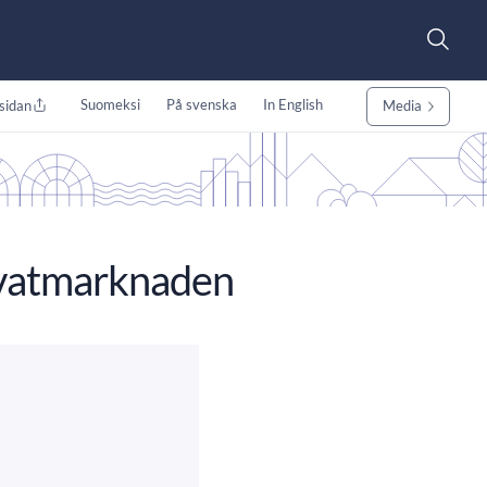
Suomeksi
På svenska
In English
sidan
Media
ivatmarknaden