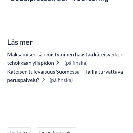
Läs mer
Maksamisen sähköistyminen haastaa käteisverkon
tehokkaan ylläpidon
(på finska)
Käteisen tulevaisuus Suomessa – lailla turvattava
peruspalvelu?
(på finska)
kontanter
kontantförsörjning