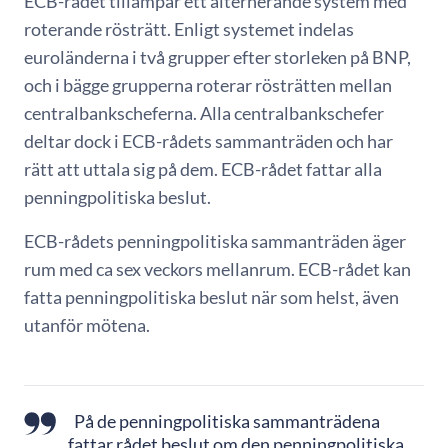
ECB-rådet tillämpar ett alternerande system med
roterande rösträtt. Enligt systemet indelas
euroländerna i två grupper efter storleken på BNP,
och i bägge grupperna roterar rösträtten mellan
centralbankscheferna. Alla centralbankschefer
deltar dock i ECB-rådets sammanträden och har
rätt att uttala sig på dem. ECB-rådet fattar alla
penningpolitiska beslut.
ECB-rådets penningpolitiska sammanträden äger
rum med ca sex veckors mellanrum. ECB-rådet kan
fatta penningpolitiska beslut när som helst, även
utanför mötena.
På de penningpolitiska sammanträdena
fattar rådet beslut om den penningpolitiska