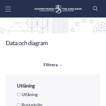
Gå till innehåll
Data och diagram
Filtrera
Utlåning
Utlåning
Bostadslån