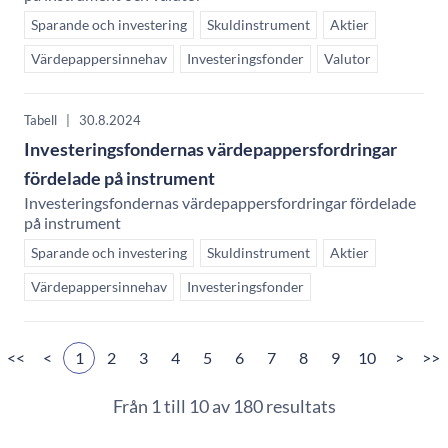
Sparande och investering
Skuldinstrument
Aktier
Värdepappersinnehav
Investeringsfonder
Valutor
Tabell
|
30.8.2024
Investeringsfondernas värdepappersfordringar
fördelade på instrument
Investeringsfondernas värdepappersfordringar fördelade
på instrument
Sparande och investering
Skuldinstrument
Aktier
Värdepappersinnehav
Investeringsfonder
<<
<
1
2
3
4
5
6
7
8
9
10
>
>>
Från 1 till 10 av 180 resultats