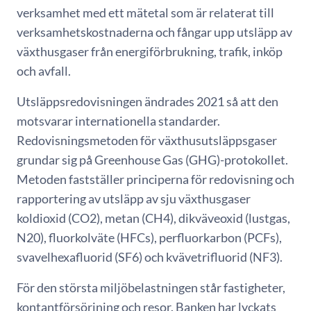
verksamhet med ett mätetal som är relaterat till
verksamhetskostnaderna och fångar upp utsläpp av
växthusgaser från energiförbrukning, trafik, inköp
och avfall.
Utsläppsredovisningen ändrades 2021 så att den
motsvarar internationella standarder.
Redovisningsmetoden för växthusutsläppsgaser
grundar sig på Greenhouse Gas (GHG)-protokollet.
Metoden fastställer principerna för redovisning och
rapportering av utsläpp av sju växthusgaser
koldioxid (CO2), metan (CH4), dikväveoxid (lustgas,
N20), fluorkolväte (HFCs), perfluorkarbon (PCFs),
svavelhexafluorid (SF6) och kvävetrifluorid (NF3).
För den största miljöbelastningen står fastigheter,
kontantförsörjning och resor. Banken har lyckats