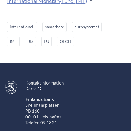
International Monetary Fund (IMF)
internationell
samarbete
eurosystemet
IMF
BIS
EU
OECD
Kontaktinformation
Karta
Finlands Bank
Snellmansplatsen
PB 160
00101 Helsingfors
Telefon 09 1831