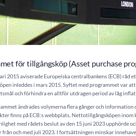
met för tillgångsköp (Asset purchase p
ari 2015 aviserade Europeiska centralbankens (ECB) råd et
Köpen inleddes i mars 2015. Syftet med programmet var att 
etsmål och förhindra en alltför utdragen period av låg inflat
ammet ändrades volymerna flera gånger och information
nkter finns på ECB:s webbplats. Nettotillgångsköpen inom 
nlighet med rådets beslut av den 15 juni 2023 upphörde ock
 från och med juli 2023. I fortsättningen minskar inneha