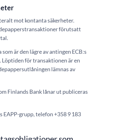
heter
teralt mot kontanta säkerheter.
depapperstransaktioner förutsatt
tal.
 som är den lägre av antingen ECB:s
 Löptiden för transaktionen är en
ärdepappersutlåningen lämnas av
om Finlands Bank lånar ut publiceras
ks EAPP-grupp, telefon +358 9 183
etagsobligationer som