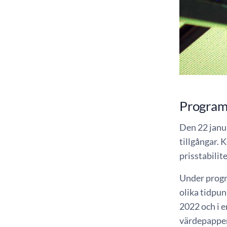
Program
Den 22 janu
tillgångar. 
prisstabilit
Under progr
olika tidpu
2022 och i e
värdepapper