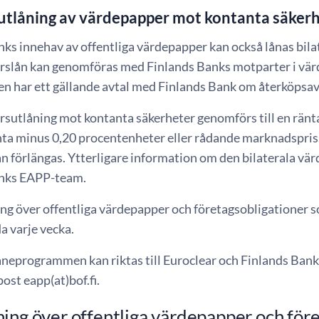
 utlåning av värdepapper mot kontanta säker
ks innehav av offentliga värdepapper kan också lånas bila
slån kan genomföras med Finlands Banks motparter i vär
en har ett gällande avtal med Finlands Bank om återköpsav
sutlåning mot kontanta säkerheter genomförs till en ränta
nta minus 0,20 procentenheter eller rådande marknadspris.
an förlängas. Ytterligare information om den bilaterala v
anks EAPP-team.
ing över offentliga värdepapper och företagsobligationer s
a varje vecka.
åneprogrammen kan riktas till Euroclear och Finlands Ban
ost eapp(at)bof.fi.
ing över offentliga värdepapper och för