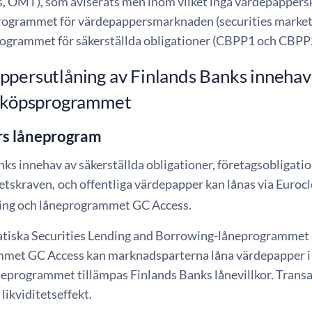
s, OMT), som aviserats men inom vilket inga värdepappers
rogrammet för värdepappersmarknaden (securities market
ogrammet för säkerställda obligationer (CBPP1 och CBPP
ppersutlåning av Finlands Banks innehav
gsköpsprogrammet
rs låneprogram
ks innehav av säkerställda obligationer, företagsobligati
ietskraven,
och offentliga värdepapper kan lånas via Euroc
ing och låneprogrammet GC Access.
atiska Securities Lending and Borrowing-låneprogrammet ia
met GC Access kan marknadsparterna låna värdepapper i d
åneprogrammet tillämpas Finlands Banks lånevillkor. Tran
likviditetseffekt.