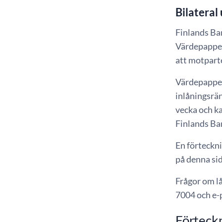
Bilateral
Finlands Ban
Värdepapper
att motpart
Värdepapper
inlåningsrä
vecka och k
Finlands B
En förteckn
på denna sid
Frågor om l
7004 och e-p
Förteckn