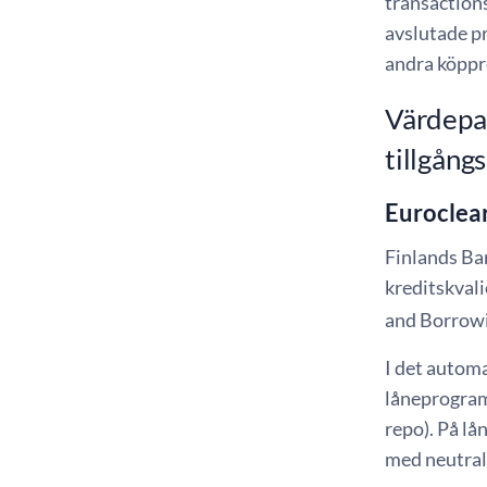
transaction
avslutade p
andra köppr
Värdepa
tillgån
Euroclea
Finlands Ban
kreditskval
and Borrow
I det autom
låneprogram
repo). På l
med neutral 