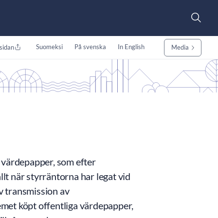
Suomeksi
På svenska
In English
sidan
Media
 värdepapper, som efter
llt när styrräntorna har legat vid
iv transmission av
met köpt offentliga värdepapper,