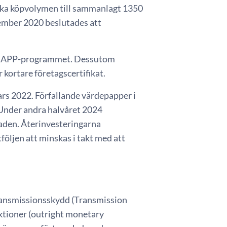
öka köpvolymen till sammanlagt 1350
ember 2020 beslutades att
 APP-programmet. Dessutom
kortare företagscertifikat.
rs 2022. Förfallande värdepapper i
 Under andra halvåret 2024
aden. Återinvesteringarna
öljen att minskas i takt med att
ransmissionsskydd (Transmission
ktioner (outright monetary