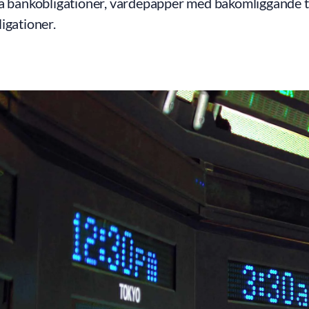
da bankobligationer, värdepapper med bakomliggande t
igationer.