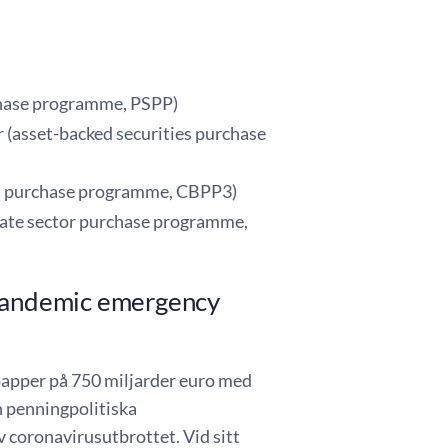
chase programme, PSPP)
(asset-backed securities purchase
nd purchase programme, CBPP3)
rate sector purchase programme,
Pandemic emergency
papper på 750 miljarder euro med
n penningpolitiska
coronavirusutbrottet. Vid sitt