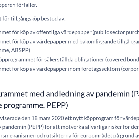
peren förfaller.
för tillgångsköp bestod av:
met för köp av offentliga värdepapper (public sector pur
met för köp av värdepapper med bakomliggande tillgångar 
mme, ABSPP)
köpprogrammet för säkerställda obligationer (covered bo
met för köp av värdepapper inom företagssektorn (corpo
rammet med andledning av pandemin (
e programme, PEPP)
viserade den 18 mars 2020 ett nytt köpprogram för värde
 pandemin (PEPP) för att motverka allvarliga risker för de
nsmekanismen och utsikterna för euroområdet på grund av 