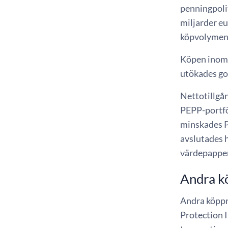
penningpoli
miljarder e
köpvolymen 
Köpen inom
utökades god
Nettotillgå
PEPP-portföl
minskades P
avslutades h
värdepapper
Andra k
Andra köppr
Protection 