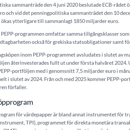
tiska sammanträde den 4 juni 2020 beslutade ECB-rådet 
uro och vid det penningpolitiska sammanträdet den 10 dec
ökas ytterligare till sammanlagt 1850 miljarder euro.
 PEPP-programmen omfattar samma tillgångsklasser
som
tagbarheten också för grekiska statsobligationer samt för 
ngsköpen inom PEPP-programmet avsludates i slutet av ma
jen återinvesterades fullt ut under första halvåret 2024.
EPP-portföljen med i genomsnitt 7,5 miljarder euro i mån
elt i slutet av 2024. Från och med 2025 kommer PEPP-portf
en förfaller.
öpprogram
ogram för värdepapper är bland annat instrumentet för t
Instrument, TPI), programmet för direkta monetära transa