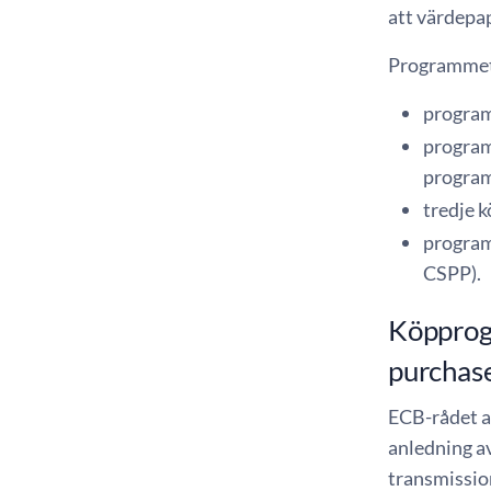
att värdepap
Programmet 
program
program
progra
tredje 
program
CSPP).
Köpprog
purchas
ECB-rådet a
anledning av
transmissio