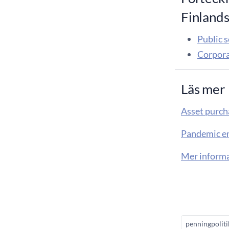
Finlands
Public s
Corporat
Läs mer
Asset purc
Pandemic e
Mer informa
penningpoliti