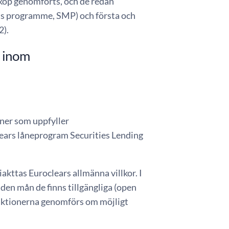
köp genomförts, och de redan
s programme, SMP) och första och
2).
 inom
oner som uppfyller
lears låneprogram Securities Lending
kttas Euroclears allmänna villkor. I
en mån de finns tillgängliga (open
saktionerna genomförs om möjligt