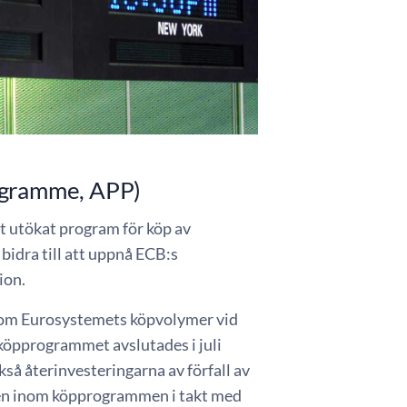
rogramme, APP)
t utökat program för köp av
bidra till att uppnå ECB:s
ion.
 om Eurosystemets köpvolymer vid
köpprogrammet avslutades i juli
så återinvesteringarna av förfall av
ven inom köpprogrammen i takt med