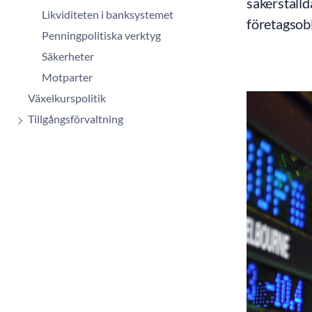
säkerställ
Likviditeten i banksystemet
företagsobl
Penningpolitiska verktyg
Säkerheter
Motparter
Växelkurspolitik
Tillgångsförvaltning