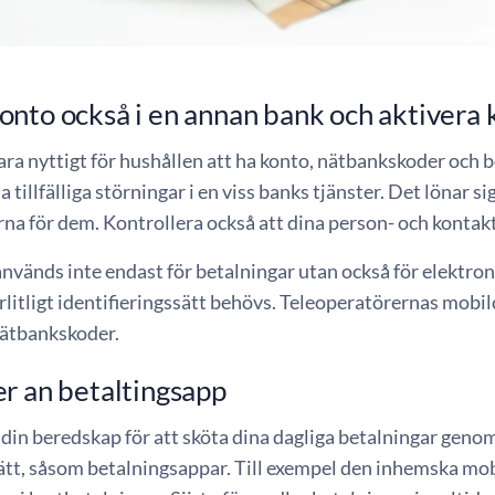
nto också i en annan bank och aktivera 
ara nyttigt för hushållen att ha konto, nätbankskoder och b
 tillfälliga störningar i en viss banks tjänster. Det lönar si
a för dem. Kontrollera också att dina person- och kontakt
vänds inte endast för betalningar utan också för elektron
örlitligt identifieringssätt behövs. Teleoperatörernas mobilce
ätbankskoder.
r an betaltingsapp
din beredskap för att sköta dina dagliga betalningar genom 
ätt, såsom betalningsappar. Till exempel den inhemska mob