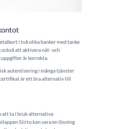
kontot
etalkort i två olika banker med tanke
g också att aktivera nät- och
uppgifter är korrekta.
isk autentisering i många tjänster
rtifikat är ett bra alternativ till
att ta i bruk alternativa
ilappen Siirto kan vara en lösning