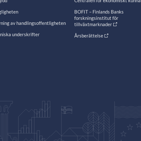
ydd
Centralen för ekonomiskt kunn
gligheten
BOFIT – Finlands Banks
forskningsinstitut för
ning av handlingsoffentligheten
tillväxtmarknader
niska underskrifter
Årsberättelse