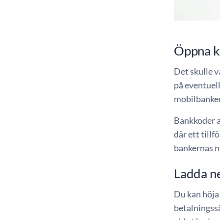
Öppna ko
Det skulle v
på eventuella
mobilbankern
Bankkoder an
där ett tillf
bankernas n
Ladda ne
Du kan höja 
betalningss