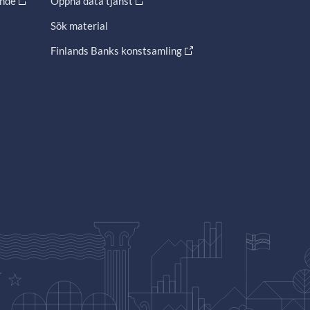
ande
Öppna data tjänst
Sök material
Finlands Banks konstsamling