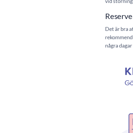
vid störning
Reserver
Det är bra 
rekommendat
några dagar 