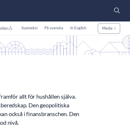
Suomeksi
På svenska
In English
sidan
Media
amför allt för hushållen själva.
risberedskap. Den geopolitiska
kan också i finansbranschen. Den
god nivå.