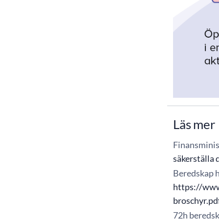
Läs mer
Finansminis
säkerställa 
Beredskap 
https://ww
broschyr.pd
72h bereds