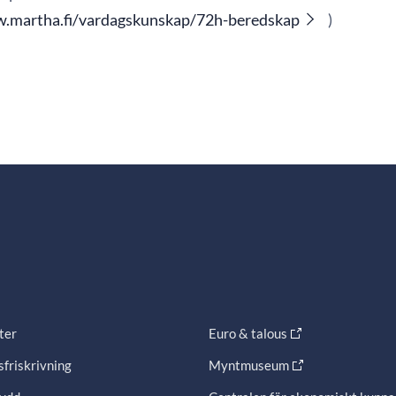
w.martha.fi/vardagskunskap/72h-beredskap
)
ter
Euro & talous
friskrivning
Myntmuseum