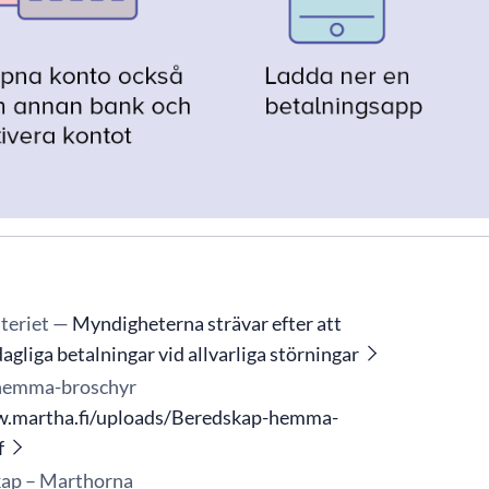
teriet —
Myndigheterna strävar efter att
dagliga betalningar vid allvarliga störningar
hemma-broschyr
w.martha.fi/uploads/Beredskap-hemma-
f
kap – Marthorna