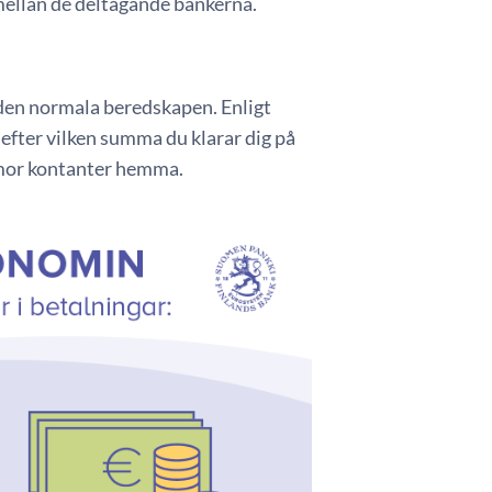
d mellan de deltagande bankerna.
den normala beredskapen. Enligt
fter vilken summa du klarar dig på
ummor kontanter hemma.