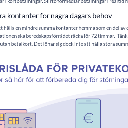
ar i kortbetalningar. Siirto förmedlar betalningar i realti
a kontanter for några dagars behov
att hålla en mindre summa kontanter hemma som en del av 
ionen ska beredskapsförrådet räcka för 72 timmar. Tänk e
utan betalkort. Det lönar sig dock inte att hålla stora s