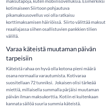
maksutapoja, kuten mobiilisovelluksia. Esimerkiksi
kotimaiseen Siirtoon pohjautuva
pikamaksusovellus voi olla ratkaisu
korttimaksamisen häiriöissä. Siirto välittää maksut
reaaliajassa siihen osallistuvien pankkien tilien
välillä.
Varaa käteistä muutaman päivän
tarpeisiin
Käteistä rahaa on hyvä olla kotona pieni määrä
osana normaalia varautumista. Kotivaraa
suositellaan 72 tunniksi. Jokaisen olisi tärkeää
miettiä, millaisella summalla pärjäisi muutaman
päivän ilman maksukorttia. Kotiin ei kuitenkaan
kannata säilöä suuria summia käteistä.