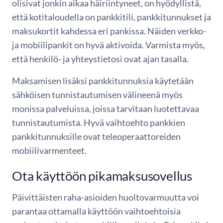
olisivat jonkin aikaa häiriintyneet, on hyödyllistä,
että kotitaloudella on pankkitili, pankkitunnukset ja
maksukortit kahdessa eri pankissa. Näiden verkko-
ja mobiilipankit on hyvä aktivoida. Varmista myös,
että henkilö- ja yhteystietosi ovat ajan tasalla.
Maksamisen lisäksi pankkitunnuksia käytetään
sähköisen tunnistautumisen välineenä myös
monissa palveluissa, joissa tarvitaan luotettavaa
tunnistautumista. Hyvä vaihtoehto pankkien
pankkitunnuksille ovat teleoperaattoreiden
mobiilivarmenteet.
Ota käyttöön pikamaksusovellus
Päivittäisten raha-asioiden huoltovarmuutta voi
parantaa ottamalla käyttöön vaihtoehtoisia