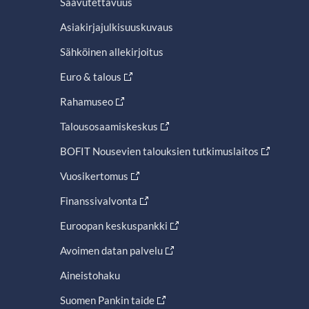
Saavutettavuus
Asiakirjajulkisuuskuvaus
Sähköinen allekirjoitus
Euro & talous
Rahamuseo
Talousosaamiskeskus
BOFIT Nousevien talouksien tutkimuslaitos
Vuosikertomus
Finanssivalvonta
Euroopan keskuspankki
Avoimen datan palvelu
Aineistohaku
Suomen Pankin taide