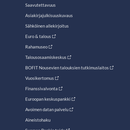
Saavutettavuus
Asiakirjajulkisuuskuvaus
Sähköinen allekirjoitus
Euro & talous
Rahamuseo
Talousosaamiskeskus
BOFIT Nousevien talouksien tutkimuslaitos
Vuosikertomus
Finanssivalvonta
Euroopan keskuspankki
Avoimen datan palvelu
Aineistohaku