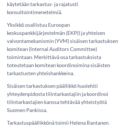
käytetään tarkastus- ja rajatusti
konsultointimenetelmiä.
Yksikkö osallistuu Euroopan
keskuspankkijärjestelmän (EKPJ) ja yhteisen
valvontamekanismin (YVM) sisäisen tarkastuksen
komitean (Internal Auditors Committee)
toimintaan. Merkittävä osa tarkastuksista
toteutetaan komitean koordinoimina sisäisten
tarkastusten yhteishankkeina.
Sisäisen tarkastuksen päällikkö huolehtii
yhteydenpidosta tilintarkastajiin ja koordinoi
tilintarkastajien kanssa tehtävää yhteistyötä
Suomen Pankissa.
Tarkastuspäällikkönä toimii Helena Rantanen.