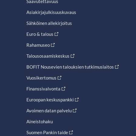
Saavutettavuus
Asiakirjajulkisuuskuvaus
Sähköinen allekirjoitus
Euro & talous
Rahamuseo
Talousosaamiskeskus
BOFIT Nousevien talouksien tutkimuslaitos
Vuosikertomus
Finanssivalvonta
Euroopan keskuspankki
Avoimen datan palvelu
Aineistohaku
Suomen Pankin taide