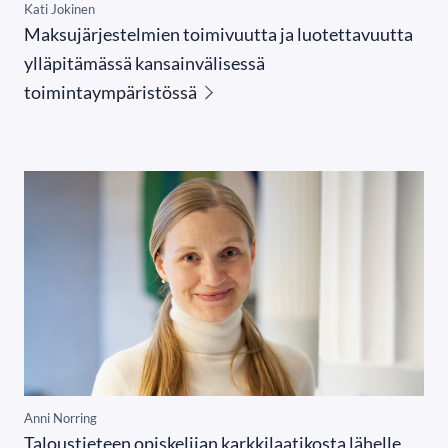
Kati Jokinen
Maksujärjestelmien toimivuutta ja luotettavuutta
ylläpitämässä kansainvälisessä
toimintaympäristössä
Anni Norring
Taloustieteen opiskelijan karkkilaatikosta lähelle