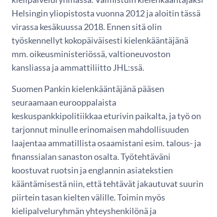
Helsingin yliopistosta vuonna 2012 ja aloitin tässä
virassa kesäkuussa 2018. Ennen sitä olin
työskennellyt kokopäiväisesti kielenkääntäjänä
mm. oikeusministeriössä, valtioneuvoston
kansliassa ja ammattiliitto JHL:ssä.
Suomen Pankin kielenkääntäjänä pääsen
seuraamaan eurooppalaista
keskuspankkipolitiikkaa eturivin paikalta, ja työ on
tarjonnut minulle erinomaisen mahdollisuuden
laajentaa ammatillista osaamistani esim. talous- ja
finanssialan sanaston osalta. Työtehtäväni
koostuvat ruotsin ja englannin asiatekstien
kääntämisestä niin, että tehtävät jakautuvat suurin
piirtein tasan kielten välille. Toimin myös
kielipalveluryhmän yhteyshenkilönä ja