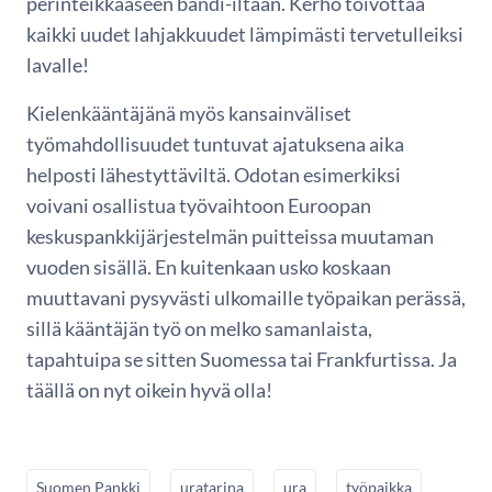
perinteikkääseen bändi-iltaan. Kerho toivottaa
kaikki uudet lahjakkuudet lämpimästi tervetulleiksi
lavalle!
Kielenkääntäjänä myös kansainväliset
työmahdollisuudet tuntuvat ajatuksena aika
helposti lähestyttäviltä. Odotan esimerkiksi
voivani osallistua työvaihtoon Euroopan
keskuspankkijärjestelmän puitteissa muutaman
vuoden sisällä. En kuitenkaan usko koskaan
muuttavani pysyvästi ulkomaille työpaikan perässä,
sillä kääntäjän työ on melko samanlaista,
tapahtuipa se sitten Suomessa tai Frankfurtissa. Ja
täällä on nyt oikein hyvä olla!
Suomen Pankki
uratarina
ura
työpaikka