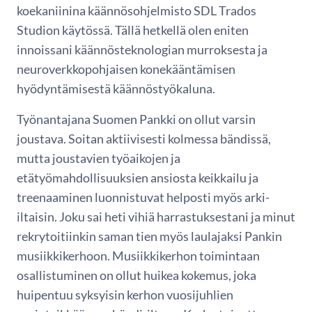
koekaniinina käännösohjelmisto SDL Trados
Studion käytössä. Tällä hetkellä olen eniten
innoissani käännösteknologian murroksesta ja
neuroverkkopohjaisen konekääntämisen
hyödyntämisestä käännöstyökaluna.
Työnantajana Suomen Pankki on ollut varsin
joustava. Soitan aktiivisesti kolmessa bändissä,
mutta joustavien työaikojen ja
etätyömahdollisuuksien ansiosta keikkailu ja
treenaaminen luonnistuvat helposti myös arki-
iltaisin. Joku sai heti vihiä harrastuksestani ja minut
rekrytoitiinkin saman tien myös laulajaksi Pankin
musiikkikerhoon. Musiikkikerhon toimintaan
osallistuminen on ollut huikea kokemus, joka
huipentuu syksyisin kerhon vuosijuhlien