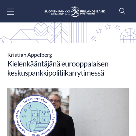
Siirry sisältöön
Kristian Appelberg
Kielenkääntäjänä eurooppalaisen
keskuspankkipolitiikan ytimessä