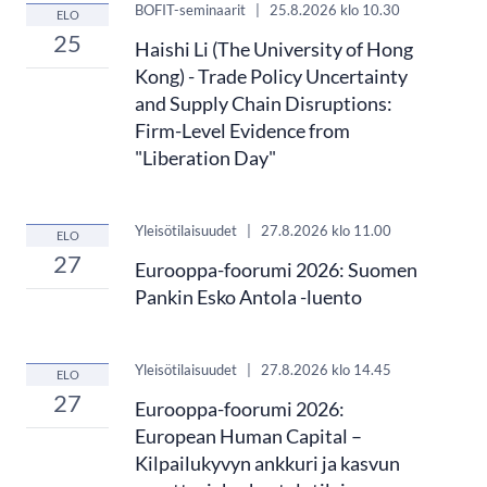
BOFIT-seminaarit
|
25.8.2026
klo 10.30
ELO
25
Haishi Li (The University of Hong
Kong) - Trade Policy Uncertainty
and Supply Chain Disruptions:
Firm-Level Evidence from
"Liberation Day"
Yleisötilaisuudet
|
27.8.2026
klo 11.00
ELO
27
Eurooppa-foorumi 2026: Suomen
Pankin Esko Antola -luento
Yleisötilaisuudet
|
27.8.2026
klo 14.45
ELO
27
Eurooppa-foorumi 2026:
European Human Capital –
Kilpailukyvyn ankkuri ja kasvun