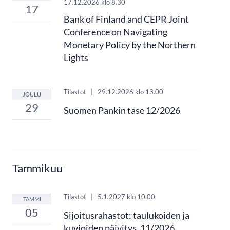
17.12.2026
klo 8.30
17
Bank of Finland and CEPR Joint
Conference on Navigating
Monetary Policy by the Northern
Lights
Tilastot
|
29.12.2026
klo 13.00
JOULU
29
Suomen Pankin tase 12/2026
Tammikuu
Tilastot
|
5.1.2027
klo 10.00
TAMMI
05
Sijoitusrahastot: taulukoiden ja
kuvioiden päivitys, 11/2026