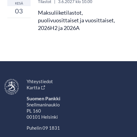
Tilastot
|
3.6.2027
klo 10.00
KESÄ
03
Maksuliiketilastot,
puolivuosittaiset ja vuosittaiset,
2026H2 ja 2026A
Yhteystiedot
Kartta
Suomen Pankki
Snellmaninaukio
PL 160
00101 Helsinki
Puhelin 09 1831